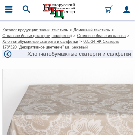
ГЛАВНОЕ МЕНЮ
Контакты
Каталог продукции: ткани, текстиль
>
Домашний текстиль
>
Каталог
Столовое белье (скатерти, салфетки)
>
Столовое белье из хлопка
>
Ткани
Хлопчатобумажные скатерти и салфетки
>
03с-34 ЯК Скатерть
Домашний текстиль
178*320 "Декоративное цветение" цв. бежевый
Одежда
Хлопчатобумажные скатерти и салфетки
Ковры
Текстиль для ресторанов и
гостиниц
Текстильная галантерея и
фурнитура
Условия работы
Оплата и доставка
Как оформить заказ
Вакансии
Как нас найти
Написать нам