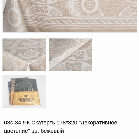
Доверенность на
получение груза
Документы по работе с
персональными данными
Письмо руководителю
Вопросы и ответы
Добавить
Новости | Статьи
в
корзину
03с-34 ЯК Скатерть 178*320 "Декоративное
цветение" цв. бежевый