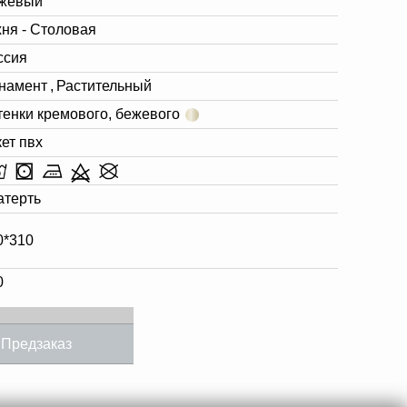
жевый
хня - Столовая
ссия
намент
,
Растительный
тенки кремового, бежевого
кет пвх
атерть
0*310
0
Предзаказ