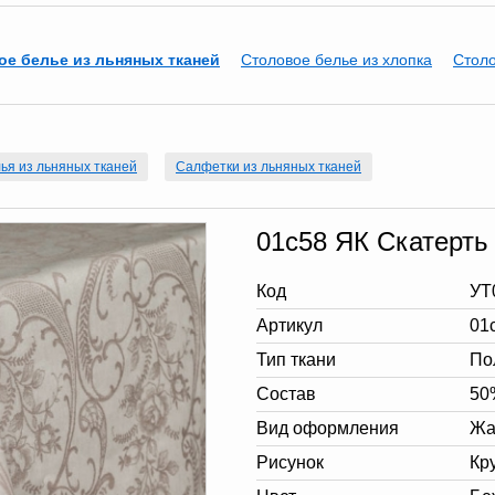
ое белье из льняных тканей
Столовое белье из хлопка
Столо
ья из льняных тканей
Салфетки из льняных тканей
01с58 ЯК Скатерть
Код
УТ
Артикул
01
Тип ткани
По
Состав
50
Вид оформления
Жа
Рисунок
Кр