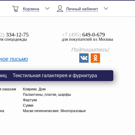
Корзина
Личный кабинет
2)
334-12-75
+7 (495)
649-0-679
ля спецодежды
для покупателей из Москвы
Подпишитесь!
ное письмо
ниц
Текстильная галантерея и фурнитура
м заказам
Коврики. Дом
Палантины, платки, шарфы
Фартуки
Сумки
тна
Маски гигиенические. Многоразовые