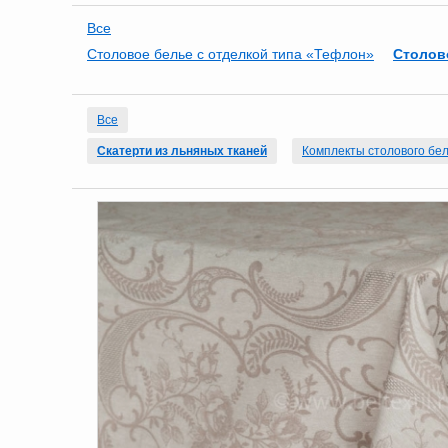
Все
Столовое белье с отделкой типа «Тефлон»
Столов
Все
Скатерти из льняных тканей
Комплекты столового бел