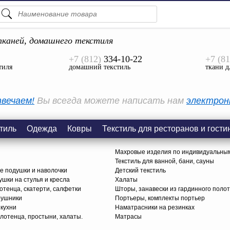
ПОДСКАЗКИ
ТОВАРЫ
каней, домашнего текстиля
+7 (812)
334-10-22
+7 (81
Просмотреть Все
тиля
домашний текстиль
ткани д
КАТЕГОРИИ
вечаем!
Вы всегда можете написать нам
электрон
тиль
Одежда
Ковры
Текстиль для ресторанов и гости
Махровые изделия по индивидуальны
Текстиль для ванной, бани, сауны
е подушки и наволочки
Детский текстиль
ушки на стулья и кресла
Халаты
тенца, скатерти, салфетки
Шторы, занавески из гардинного поло
рушники
Портьеры, комплекты портьер
 кухни
Наматрасники на резинках
лотенца, простыни, халаты.
Матрасы