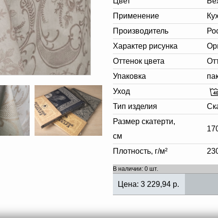
Цвет
Бе
Применение
Ку
Производитель
Ро
Характер рисунка
Ор
Оттенок цвета
От
Упаковка
па
Уход
Тип изделия
Ск
Размер скатерти,
17
см
Плотность, г/м²
23
В наличии: 0 шт.
Цена:
3 229,94
р.