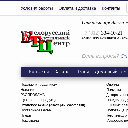
Условия работы
Оплата и доставка
Контакты
Оптовые продажи т
+7 (812)
334-10-21
ткани для домашнего текс
Есть вопросы?
От
Контакты
Каталог
Ткани
Домашний текс
Подарки к праздникам
Одеяла
Новинки
Подушки
РАСПРОДАЖА
Декоративны
Сувенирная продукция
Накидки, под
Столовое белье (скатерти, салфетки)
Льняные поло
Постельное белье
Полотенца, 
Пледы
Текстиль для
Покрывала
Махровые по