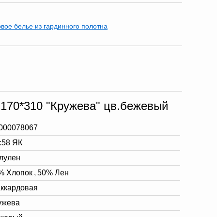
вое белье из гардинного полотна
 170*310 "Кружева" цв.бежевый
000078067
с58 ЯК
лулен
% Хлопок
,
50% Лен
ккардовая
ужева