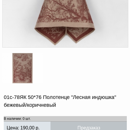
Доверенность на
получение груза
Документы по работе с
персональными данными
Письмо руководителю
Вопросы и ответы
Добавить
Новости | Статьи
в
корзину
01с-78ЯК 50*76 Полотенце "Лесная индюшка"
бежевый/коричневый
В наличии: 0 шт.
Цена:
190,00
р.
Предзаказ