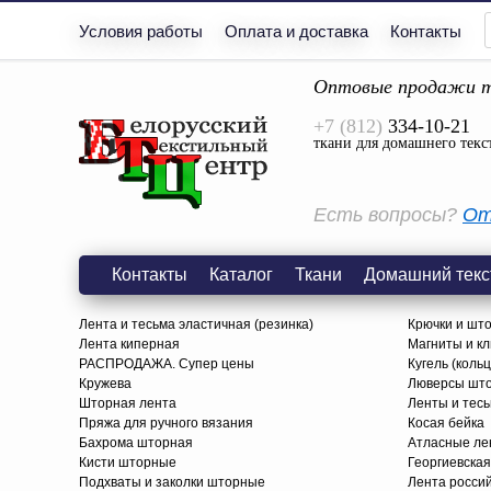
Условия работы
Оплата и доставка
Контакты
Оптовые продажи т
+7 (812)
334-10-21
ткани для домашнего текс
Есть вопросы?
От
Контакты
Каталог
Ткани
Домашний текс
Лента и тесьма эластичная (резинка)
Крючки и шт
Лента киперная
Магниты и к
РАСПРОДАЖА. Супер цены
Кугель (коль
Кружева
Люверсы шт
Шторная лента
Ленты и тес
Пряжа для ручного вязания
Косая бейка
Бахрома шторная
Атласные ле
Кисти шторные
Георгиевская
Подхваты и заколки шторные
Лента росси