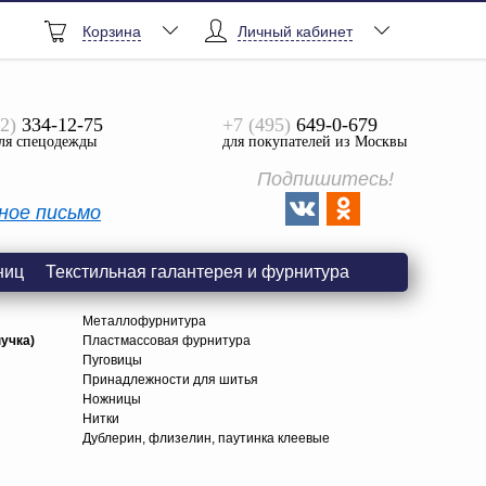
Корзина
Личный кабинет
2)
334-12-75
+7 (495)
649-0-679
ля спецодежды
для покупателей из Москвы
Подпишитесь!
ное письмо
ниц
Текстильная галантерея и фурнитура
Металлофурнитура
учка)
Пластмассовая фурнитура
Пуговицы
Принадлежности для шитья
Ножницы
Нитки
Дублерин, флизелин, паутинка клеевые