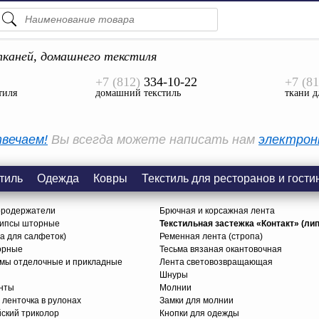
ПОДСКАЗКИ
ТОВАРЫ
каней, домашнего текстиля
+7 (812)
334-10-22
+7 (81
Просмотреть Все
тиля
домашний текстиль
ткани д
КАТЕГОРИИ
вечаем!
Вы всегда можете написать нам
электрон
тиль
Одежда
Ковры
Текстиль для ресторанов и гости
ородержатели
Брючная и корсажная лента
липсы шторные
Текстильная застежка «Контакт» (лип
ца для салфеток)
Ременная лента (стропа)
орные
Тесьма вязаная окантовочная
ьмы отделочные и прикладные
Лента световозвращающая
Шнуры
нты
Молнии
 ленточка в рулонах
Замки для молнии
йский триколор
Кнопки для одежды