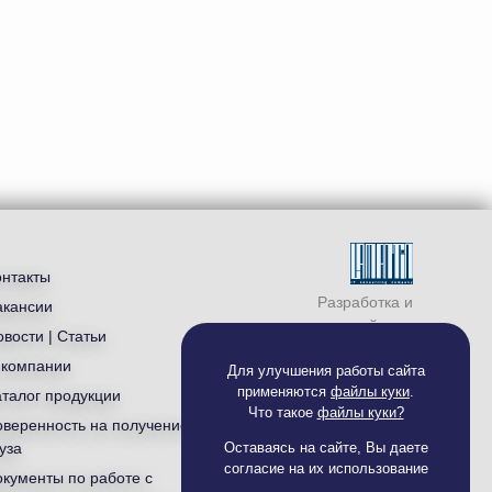
онтакты
Разработка и
акансии
продвижение сайта —
вости | Статьи
студия «
Ламантин
»
 компании
Для улучшения работы сайта
применяются
файлы куки
.
аталог продукции
Что такое
файлы куки?
оверенность на получение
Оставаясь на сайте, Вы даете
уза
согласие на их использование
окументы по работе с