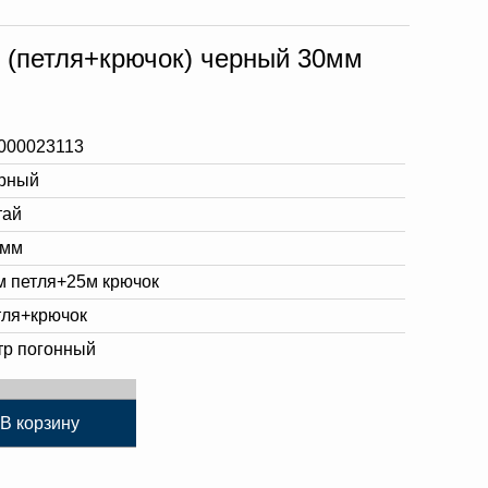
" (петля+крючок) черный 30мм
000023113
рный
тай
 мм
м петля+25м крючок
тля+крючок
тр погонный
В корзину