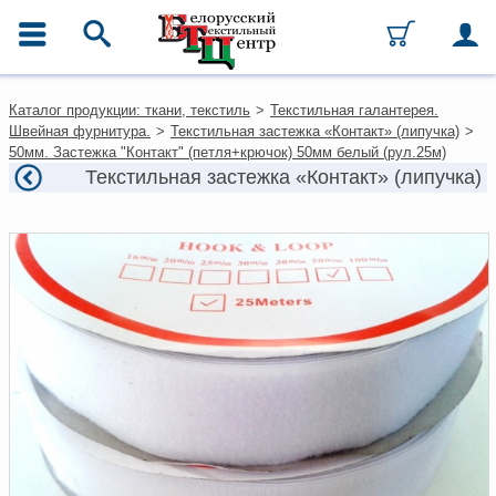
ГЛАВНОЕ МЕНЮ
Контакты
Каталог продукции: ткани, текстиль
>
Текстильная галантерея.
Каталог
Швейная фурнитура.
>
Текстильная застежка «Контакт» (липучка)
>
Ткани
50мм. Застежка "Контакт" (петля+крючок) 50мм белый (рул.25м)
Домашний текстиль
Текстильная застежка «Контакт» (липучка)
Одежда
Ковры
Текстиль для ресторанов и
гостиниц
Текстильная галантерея и
фурнитура
Условия работы
Оплата и доставка
Как оформить заказ
Вакансии
Как нас найти
Написать нам