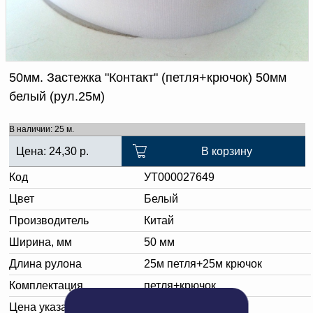
Доверенность на
получение груза
Документы по работе с
персональными данными
Письмо руководителю
Вопросы и ответы
50мм. Застежка "Контакт" (петля+крючок) 50мм
Добавить
Новости | Статьи
белый (рул.25м)
в
корзину
В наличии: 25 м.
Цена:
24,30
р.
В корзину
Код
УТ000027649
Цвет
Белый
Производитель
Китай
Ширина, мм
50 мм
Длина рулона
25м петля+25м крючок
Комплектация
петля+крючок
Цена указана за:
метр погонный