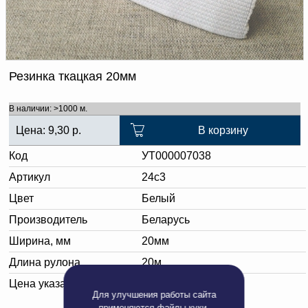
Доверенность на
получение груза
Документы по работе с
персональными данными
Письмо руководителю
Вопросы и ответы
Резинка ткацкая 20мм
Добавить
Новости | Статьи
в
В наличии: >1000 м.
корзину
Цена:
9,30
р.
В корзину
Код
УТ000007038
Артикул
24c3
Цвет
Белый
Производитель
Беларусь
Ширина, мм
20мм
Длина рулона
20м
Цена указана за:
метр погонный
Для улучшения работы сайта
применяются
файлы куки
.