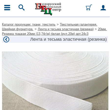
ГЛАВНОЕ МЕНЮ
Контакты
Каталог продукции: ткани, текстиль
>
Текстильная галантерея.
Каталог
Швейная фурнитура.
>
Лента и тесьма эластичная (резинка)
>
20мм.
Ткани
Резинка ткацкая 20мм (13,74г/м) белая (рул.20м) арт.24c3
Домашний текстиль
Лента и тесьма эластичная (резинка)
Одежда
Ковры
Текстиль для ресторанов и
гостиниц
Текстильная галантерея и
фурнитура
Условия работы
Оплата и доставка
Как оформить заказ
Вакансии
Как нас найти
Написать нам