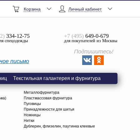
Корзина
Личный кабинет
2)
334-12-75
+7 (495)
649-0-679
ля спецодежды
для покупателей из Москвы
Подпишитесь!
ное письмо
ниц
Текстильная галантерея и фурнитура
Металлофурнитура
чка)
Пластмассовая фурнитура
Пуговицы
Принадлежности для шитья
Ножницы
Нитки
Дублерин, флизелин, паутинка клеевые