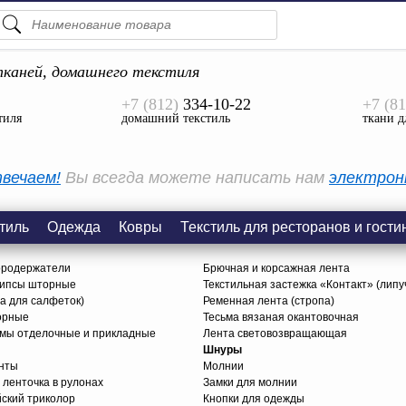
ПОДСКАЗКИ
ТОВАРЫ
каней, домашнего текстиля
+7 (812)
334-10-22
+7 (81
Просмотреть Все
тиля
домашний текстиль
ткани д
КАТЕГОРИИ
вечаем!
Вы всегда можете написать нам
электрон
тиль
Одежда
Ковры
Текстиль для ресторанов и гости
ородержатели
Брючная и корсажная лента
липсы шторные
Текстильная застежка «Контакт» (липу
ца для салфеток)
Ременная лента (стропа)
орные
Тесьма вязаная окантовочная
ьмы отделочные и прикладные
Лента световозвращающая
Шнуры
нты
Молнии
 ленточка в рулонах
Замки для молнии
йский триколор
Кнопки для одежды