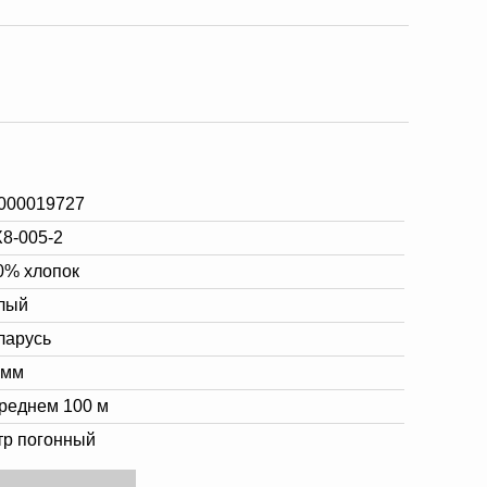
000019727
8-005-2
0% хлопок
лый
ларусь
5мм
среднем 100 м
тр погонный