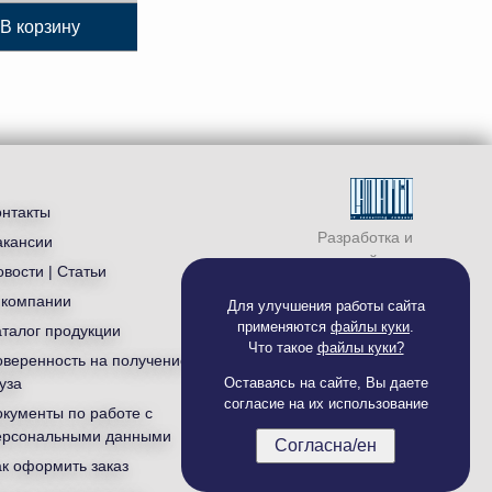
В корзину
онтакты
Разработка и
акансии
продвижение сайта —
вости | Статьи
студия «
Ламантин
»
 компании
Для улучшения работы сайта
применяются
файлы куки
.
аталог продукции
Что такое
файлы куки?
оверенность на получение
уза
Оставаясь на сайте, Вы даете
согласие на их использование
окументы по работе с
ерсональными данными
Согласна/ен
ак оформить заказ