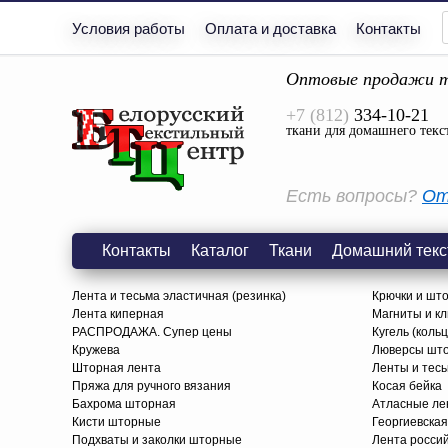
Условия работы
Оплата и доставка
Контакты
Оптовые продажи т
+7 (812)
334-10-21
ткани для домашнего текс
Есть вопросы?
От
Контакты
Каталог
Ткани
Домашний текс
Лента и тесьма эластичная (резинка)
Крючки и шт
Лента киперная
Магниты и к
РАСПРОДАЖА. Супер цены
Кугель (коль
Кружева
Люверсы шт
Шторная лента
Ленты и тес
Пряжа для ручного вязания
Косая бейка
Бахрома шторная
Атласные ле
Кисти шторные
Георгиевская
Подхваты и заколки шторные
Лента росси