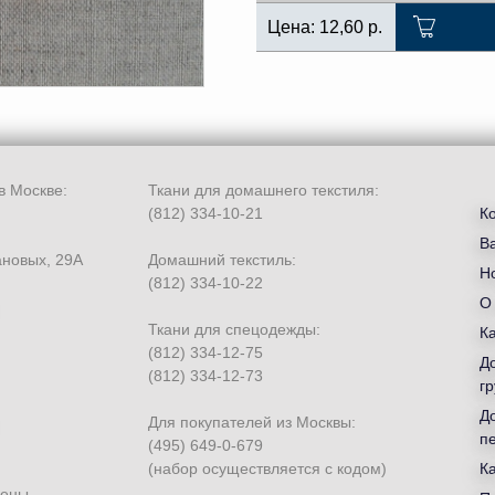
Цена:
12,60
р.
в Москве:
Ткани для домашнего текстиля:
(812) 334-10-21
К
В
ановых, 29А
Домашний текстиль:
Но
(812) 334-10-22
О
Ткани для спецодежды:
К
(812) 334-12-75
Д
(812) 334-12-73
гр
Д
Для покупателей из Москвы:
п
(495) 649-0-679
(набор осуществляется с кодом)
К
щены.