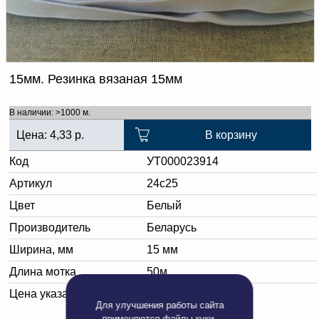
Доверенность на
получение груза
Документы по работе с
персональными данными
Письмо руководителю
Вопросы и ответы
15мм. Резинка вязаная 15мм
Добавить
Новости | Статьи
в
В наличии: >1000 м.
корзину
Цена:
4,33
р.
В корзину
Код
УТ000023914
Артикул
24с25
Цвет
Белый
Производитель
Беларусь
Ширина, мм
15 мм
Длина мотка
50м
Цена указана за:
метр погонный
Для улучшения работы сайта
применяются
файлы куки
.