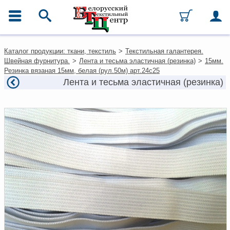
ГЛАВНОЕ МЕНЮ
Контакты
Каталог продукции: ткани, текстиль
>
Текстильная галантерея.
Каталог
Швейная фурнитура.
>
Лента и тесьма эластичная (резинка)
>
15мм.
Ткани
Резинка вязаная 15мм, белая (рул.50м) арт.24с25
Домашний текстиль
Лента и тесьма эластичная (резинка)
Одежда
Ковры
Текстиль для ресторанов и
гостиниц
Текстильная галантерея и
фурнитура
Условия работы
Оплата и доставка
Как оформить заказ
Вакансии
Как нас найти
Написать нам