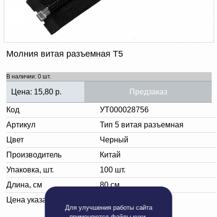
Доверенность на
получение груза
Документы по работе с
персональными данными
Письмо руководителю
Вопросы и ответы
Молния витая разъемная Т5
Добавить
Новости | Статьи
в
В наличии: 0 шт.
корзину
Цена:
15,80
р.
Предзаказ
Код
УТ000028756
Артикул
Тип 5 витая разъемная
Цвет
Черный
Производитель
Китай
Упаковка, шт.
100 шт.
Длина, см
80 см
Цена указана за:
штуку
Для улучшения работы сайта
применяются
файлы куки
.