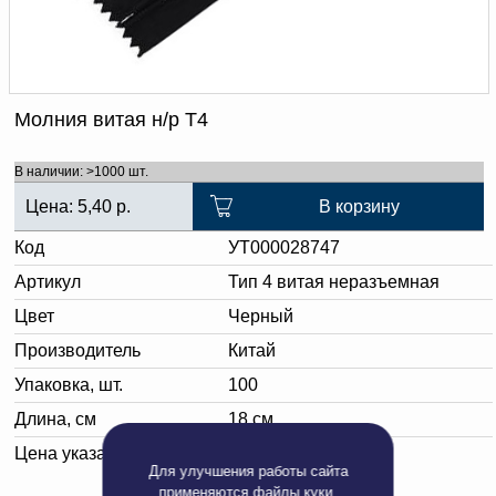
Доверенность на
получение груза
Документы по работе с
персональными данными
Письмо руководителю
Вопросы и ответы
Молния витая н/р Т4
Добавить
Новости | Статьи
в
В наличии: >1000 шт.
корзину
Цена:
5,40
р.
В корзину
Код
УТ000028747
Артикул
Тип 4 витая неразъемная
Цвет
Черный
Производитель
Китай
Упаковка, шт.
100
Длина, см
18 см
Цена указана за:
штуку
Для улучшения работы сайта
применяются
файлы куки
.