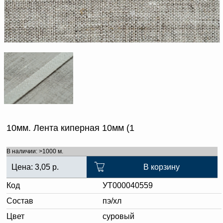
Доверенность на
получение груза
Документы по работе с
персональными данными
Письмо руководителю
Вопросы и ответы
Добавить
Новости | Статьи
в
корзину
10мм. Лента киперная 10мм (1
В наличии: >1000 м.
Цена:
3,05
р.
В корзину
Код
УТ000040559
Состав
пэ/хл
Цвет
суровый