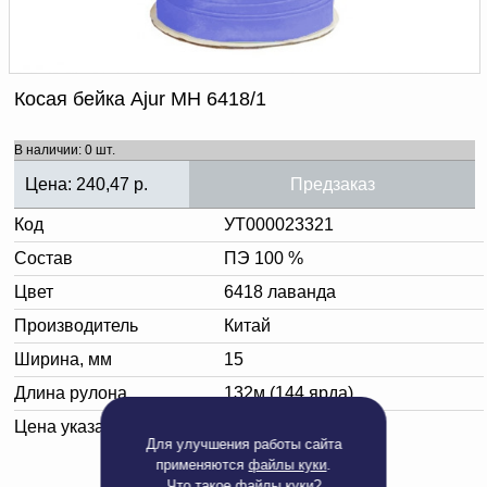
Доверенность на
получение груза
Документы по работе с
персональными данными
Письмо руководителю
Косая бейка Ajur МН 6418/1
Вопросы и ответы
Добавить
Новости | Статьи
В наличии: 0 шт.
в
Цена:
240,47
р.
Предзаказ
корзину
Код
УТ000023321
Состав
ПЭ 100 %
Цвет
6418 лаванда
Производитель
Китай
Ширина, мм
15
Длина рулона
132м (144 ярда)
Цена указана за:
бобину
Для улучшения работы сайта
применяются
файлы куки
.
Что такое
файлы куки?