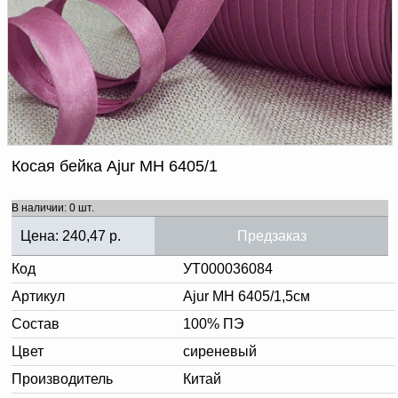
Доверенность на
получение груза
Документы по работе с
персональными данными
Письмо руководителю
Вопросы и ответы
Добавить
Новости | Статьи
в
корзину
Косая бейка Ajur МН 6405/1
В наличии: 0 шт.
Цена:
240,47
р.
Предзаказ
Код
УТ000036084
Артикул
Ajur МН 6405/1,5см
Состав
100% ПЭ
Цвет
сиреневый
Производитель
Китай