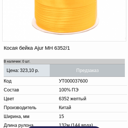
Доверенность на
получение груза
Документы по работе с
персональными данными
Письмо руководителю
Вопросы и ответы
Добавить
Новости | Статьи
в
Косая бейка Ajur МН 6352/1
корзину
В наличии: 0 шт.
Цена:
323,10
р.
Предзаказ
Код
УТ000037600
Состав
100% ПЭ
Цвет
6352 желтый
Производитель
Китай
Ширина, мм
15
Длина рулона
132м (144 ярда)