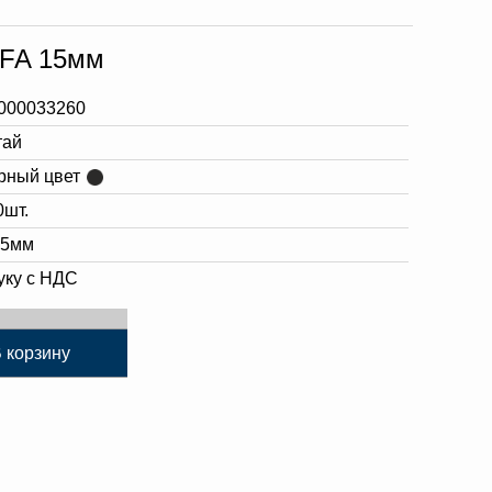
LFA 15мм
000033260
тай
рный цвет
0шт.
15мм
уку с НДС
 корзину