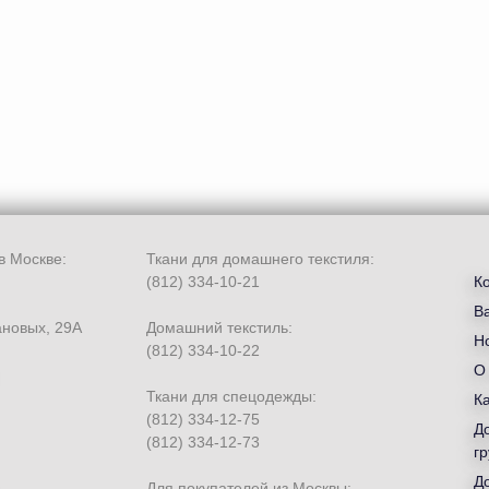
в Москве:
Ткани для домашнего текстиля:
(812) 334-10-21
К
В
ановых, 29А
Домашний текстиль:
Но
(812) 334-10-22
О
Ткани для спецодежды:
К
(812) 334-12-75
Д
(812) 334-12-73
гр
Д
Для покупателей из Москвы: