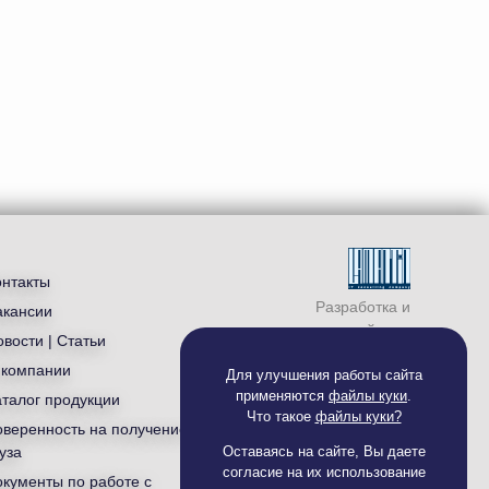
онтакты
Разработка и
акансии
продвижение сайта —
вости | Статьи
студия «
Ламантин
»
 компании
Для улучшения работы сайта
применяются
файлы куки
.
аталог продукции
Что такое
файлы куки?
оверенность на получение
уза
Оставаясь на сайте, Вы даете
согласие на их использование
окументы по работе с