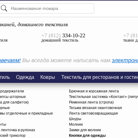
ПОДСКАЗКИ
ТОВАРЫ
каней, домашнего текстиля
+7 (812)
334-10-22
+7 (81
Просмотреть Все
тиля
домашний текстиль
ткани д
КАТЕГОРИИ
вечаем!
Вы всегда можете написать нам
электрон
тиль
Одежда
Ковры
Текстиль для ресторанов и гости
ородержатели
Брючная и корсажная лента
липсы шторные
Текстильная застежка «Контакт» (липу
ца для салфеток)
Ременная лента (стропа)
орные
Тесьма вязаная окантовочная
ьмы отделочные и прикладные
Лента световозвращающая
Шнуры
нты
Молнии
 ленточка в рулонах
Замки для молнии
йский триколор
Кнопки для одежды