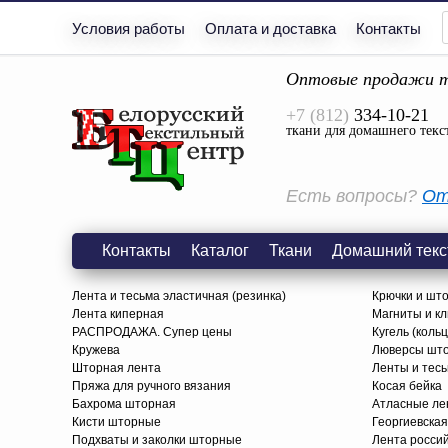
Условия работы
Оплата и доставка
Контакты
Оптовые продажи т
+7 (812)
334-10-21
ткани для домашнего текс
Есть вопросы?
От
Контакты
Каталог
Ткани
Домашний текс
Лента и тесьма эластичная (резинка)
Крючки и шт
Лента киперная
Магниты и к
РАСПРОДАЖА. Супер цены
Кугель (коль
Кружева
Люверсы шт
Шторная лента
Ленты и тес
Пряжа для ручного вязания
Косая бейка
Бахрома шторная
Атласные ле
Кисти шторные
Георгиевская
Подхваты и заколки шторные
Лента росси