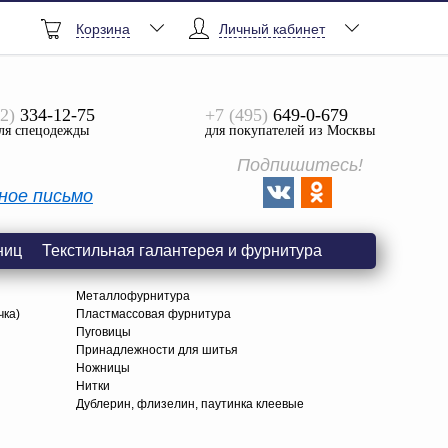
Корзина
Личный кабинет
2)
334-12-75
+7 (495)
649-0-679
ля спецодежды
для покупателей из Москвы
Подпишитесь!
ное письмо
ниц
Текстильная галантерея и фурнитура
Металлофурнитура
чка)
Пластмассовая фурнитура
Пуговицы
Принадлежности для шитья
Ножницы
Нитки
Дублерин, флизелин, паутинка клеевые