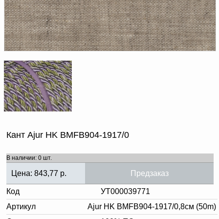
Доверенность на
получение груза
Документы по работе с
персональными данными
Письмо руководителю
Вопросы и ответы
Добавить
Новости | Статьи
в
корзину
Кант Ajur HK BMFB904-1917/0
В наличии: 0 шт.
Цена:
843,77
р.
Предзаказ
Код
УТ000039771
Артикул
Ajur HK BMFB904-1917/0,8см (50m)