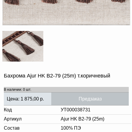
Доверенность на
получение груза
Документы по работе с
персональными данными
Письмо руководителю
Вопросы и ответы
Добавить
Новости | Статьи
в
корзину
Бахрома Ajur HK B2-79 (25m) т.коричневый
В наличии: 0 шт.
Цена:
1 875,00
р.
Предзаказ
Код
УТ000038731
Артикул
Ajur HK B2-79 (25m)
Состав
100% ПЭ