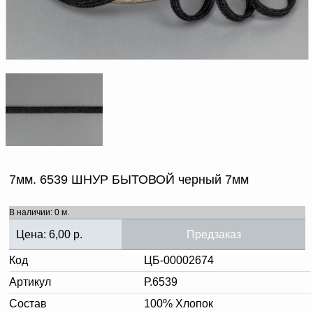
Доверенность на
получение груза
Документы по работе с
персональными данными
Письмо руководителю
Вопросы и ответы
Добавить
Новости | Статьи
в
корзину
7мм. 6539 ШНУР БЫТОВОЙ черный 7мм
В наличии: 0 м.
Цена:
6,00
р.
Предзаказ
Код
ЦБ-00002674
Артикул
Р.6539
Состав
100% Хлопок