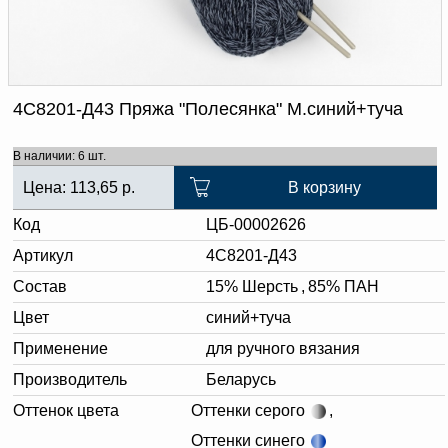
Доверенность на
получение груза
Документы по работе с
персональными данными
Письмо руководителю
Вопросы и ответы
4С8201-Д43 Пряжа "Полесянка" М.синий+туча
Добавить
Новости | Статьи
в
В наличии: 6 шт.
корзину
Цена:
113,65
р.
В корзину
Код
ЦБ-00002626
Артикул
4С8201-Д43
Состав
15% Шерсть
,
85% ПАН
Цвет
синий+туча
Применение
для ручного вязания
Производитель
Беларусь
Оттенок цвета
Оттенки серого
,
Оттенки синего