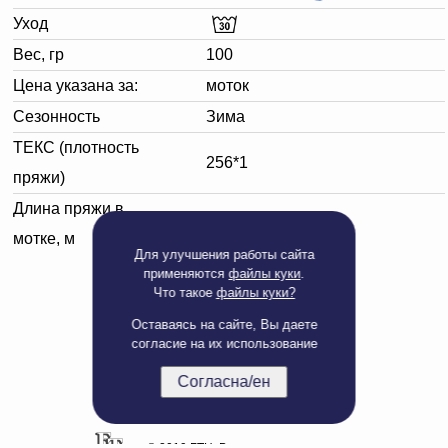
Уход
Вес, гр
100
Цена указана за:
моток
Сезонность
Зима
ТЕКС (плотность
256*1
пряжи)
Длина пряжи в
390
мотке, м
Для улучшения работы сайта
применяются
файлы куки
.
Что такое
файлы куки?
Оставаясь на сайте, Вы даете
согласие на их использование
Согласна/ен
Полная версия сайта