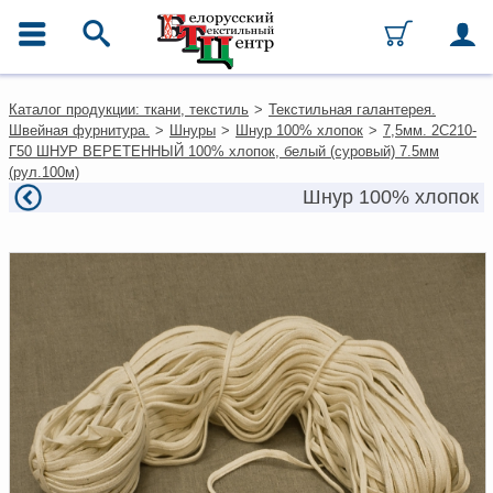
ГЛАВНОЕ МЕНЮ
Контакты
Каталог продукции: ткани, текстиль
>
Текстильная галантерея.
Каталог
Швейная фурнитура.
>
Шнуры
>
Шнур 100% хлопок
>
7,5мм. 2С210-
Ткани
Г50 ШНУР ВЕРЕТЕННЫЙ 100% хлопок, белый (суровый) 7.5мм
Домашний текстиль
(рул.100м)
Одежда
Шнур 100% хлопок
Ковры
Текстиль для ресторанов и
гостиниц
Текстильная галантерея и
фурнитура
Условия работы
Оплата и доставка
Как оформить заказ
Вакансии
Как нас найти
Написать нам