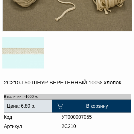
Доверенность на
получение груза
Документы по работе с
персональными данными
Письмо руководителю
Вопросы и ответы
Добавить
Новости | Статьи
в
корзину
2С210-Г50 ШНУР ВЕРЕТЕННЫЙ 100% хлопок
В наличии: >1000 м.
Цена:
6,80
р.
В корзину
Код
УТ000007055
Артикул
2С210