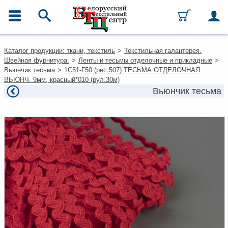
ГЛАВНОЕ МЕНЮ
Контакты
Каталог продукции: ткани, текстиль
>
Текстильная галантерея.
Каталог
Швейная фурнитура.
>
Ленты и тесьмы отделочные и прикладные
>
Ткани
Вьюнчик тесьма
>
1С51-Г50 (рис.507) ТЕСЬМА ОТДЕЛОЧНАЯ
Домашний текстиль
ВЬЮНЧ. 9мм, красный*010 (рул.30м)
Одежда
Вьюнчик тесьма
Ковры
Текстиль для ресторанов и
гостиниц
Текстильная галантерея и
фурнитура
Условия работы
Оплата и доставка
Как оформить заказ
Вакансии
Как нас найти
Написать нам