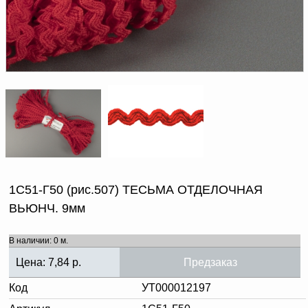
Доверенность на
получение груза
Документы по работе с
персональными данными
Письмо руководителю
Вопросы и ответы
Добавить
Новости | Статьи
в
корзину
1С51-Г50 (рис.507) ТЕСЬМА ОТДЕЛОЧНАЯ
ВЬЮНЧ. 9мм
В наличии: 0 м.
Цена:
7,84
р.
Предзаказ
Код
УТ000012197