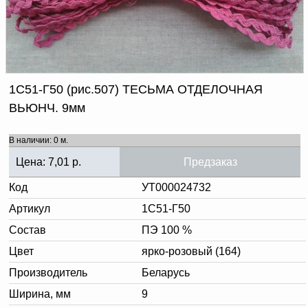
Доверенность на
получение груза
Документы по работе с
персональными данными
Письмо руководителю
Вопросы и ответы
Добавить
Новости | Статьи
1С51-Г50 (рис.507) ТЕСЬМА ОТДЕЛОЧНАЯ
в
ВЬЮНЧ. 9мм
корзину
В наличии: 0 м.
Цена:
7,01
р.
Предзаказ
Код
УТ000024732
Артикул
1С51-Г50
Состав
ПЭ 100 %
Цвет
ярко-розовый (164)
Производитель
Беларусь
Ширина, мм
9