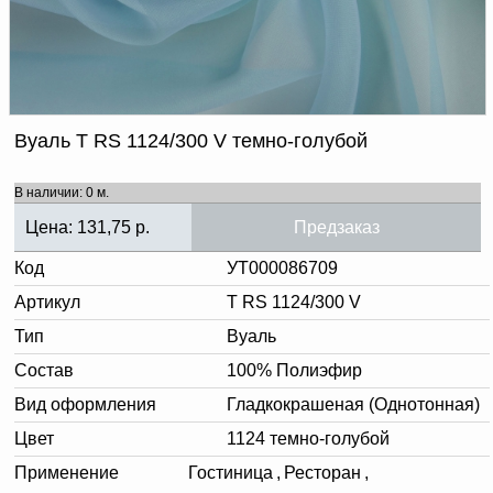
Доверенность на
получение груза
Документы по работе с
персональными данными
Письмо руководителю
Вопросы и ответы
Добавить
Новости | Статьи
Вуаль T RS 1124/300 V темно-голубой
в
В наличии: 0 м.
корзину
Цена:
131,75
р.
Предзаказ
Код
УТ000086709
Артикул
T RS 1124/300 V
Тип
Вуаль
Состав
100% Полиэфир
Вид оформления
Гладкокрашеная (Однотонная)
Цвет
1124 темно-голубой
Применение
Гостиница
,
Ресторан
,