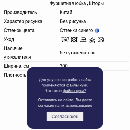
Фуршетная юбка
,
Шторы
Производитель
Китай
Характер рисунка
Без рисунка
Оттенок цвета
Оттенки синего
Уход
Наличие
без утяжелителя
утяжелителя
Ширина, см
300
Плотность, г/м²
46
Для улучшения работы сайта
применяются
файлы куки
.
Что такое
файлы куки?
Оставаясь на сайте, Вы даете
согласие на их использование
Согласна/ен
Полная версия сайта