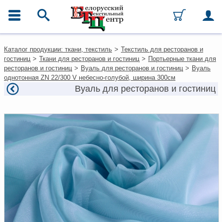
ГЛАВНОЕ МЕНЮ
Контакты
Каталог продукции: ткани, текстиль
>
Текстиль для ресторанов и
Каталог
гостиниц
>
Ткани для ресторанов и гостиниц
>
Портьерные ткани для
Ткани
ресторанов и гостиниц
>
Вуаль для ресторанов и гостиниц
>
Вуаль
Домашний текстиль
однотонная ZN 22/300 V небесно-голубой, ширина 300см
Одежда
Вуаль для ресторанов и гостиниц
Ковры
Текстиль для ресторанов и
гостиниц
Текстильная галантерея и
фурнитура
Условия работы
Оплата и доставка
Как оформить заказ
Вакансии
Как нас найти
Написать нам