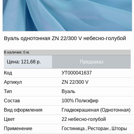
Доверенность на
получение груза
Документы по работе с
персональными данными
Письмо руководителю
Вопросы и ответы
Добавить
Новости | Статьи
Вуаль однотонная ZN 22/300 V небесно-голубой
в
В наличии: 0 м.
корзину
Цена:
121,68
р.
Предзаказ
Код
УТ000041637
Артикул
ZN 22/300 V
Тип
Вуаль
Состав
100% Полиэфир
Вид оформления
Гладкокрашеная (Однотонная)
Цвет
22 небесно-голубой
Применение
Гостиница
,
Ресторан
,
Шторы