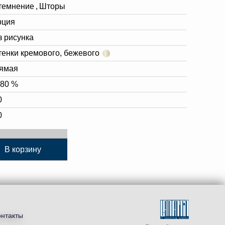
темнение
,
Шторы
рция
з рисунка
тенки кремового, бежевого
ямая
-80 %
0
0
В корзину
онтакты