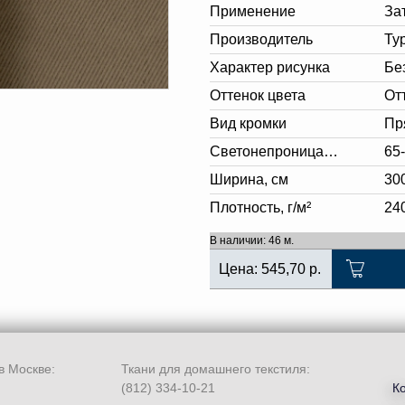
Применение
За
Производитель
Ту
Характер рисунка
Бе
Оттенок цвета
От
Вид кромки
Пр
Светонепроницаемость
65
Ширина, см
30
Плотность, г/м²
24
В наличии: 46 м.
Цена:
545,70
р.
в Москве:
Ткани для домашнего текстиля:
(812) 334-10-21
К