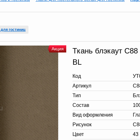
 для гостиниц
Акция
Ткань блэкаут C8
BL
Код
УТ
Артикул
C8
Тип
Бл
Состав
10
Вид оформления
Гл
Рисунок
С8
Цвет
43