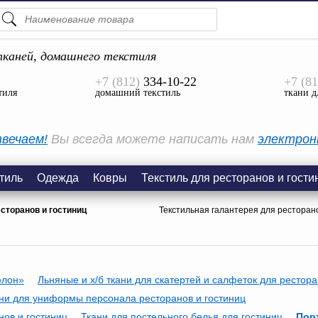
ПОДСКАЗКИ
ТОВАРЫ
каней, домашнего текстиля
+7 (812)
334-10-22
+7 (81
Просмотреть Все
тиля
домашний текстиль
ткани д
КАТЕГОРИИ
вечаем!
Вы всегда можете написать нам
электрон
тиль
Одежда
Ковры
Текстиль для ресторанов и гости
есторанов и гостиниц
Текстильная галантерея для ресторано
флон»
Льняные и х/б ткани для скатертей и салфеток для рестор
ни для униформы персонала ресторанов и гостиниц
нов и гостиниц
Ткани для постельного белья для гостиниц
Пор