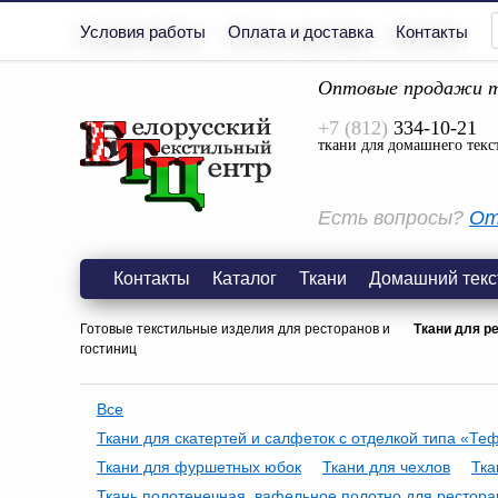
Условия работы
Оплата и доставка
Контакты
Оптовые продажи т
+7 (812)
334-10-21
ткани для домашнего текс
Есть вопросы?
От
Контакты
Каталог
Ткани
Домашний текс
Готовые текстильные изделия для ресторанов и
Ткани для р
гостиниц
Все
Ткани для скатертей и салфеток с отделкой типа «Те
Ткани для фуршетных юбок
Ткани для чехлов
Тка
Ткань полотенечная, вафельное полотно для рестора