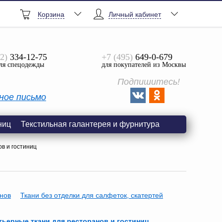
Корзина
Личный кабинет
2)
334-12-75
+7 (495)
649-0-679
ля спецодежды
для покупателей из Москвы
Подпишитесь!
ное письмо
ниц
Текстильная галантерея и фурнитура
в и гостиниц
анов
Ткани без отделки для салфеток, скатертей
тьерные ткани для ресторанов и гостиниц