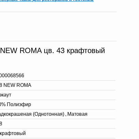
8 NEW ROMA цв. 43 крафтовый
000068566
8 NEW ROMA
экаут
0% Полиэфир
адкокрашеная (Однотонная)
,
Матовая
8
 крафтовый