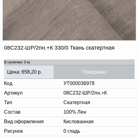
Доверенность на
получение груза
Документы по работе с
персональными данными
Письмо руководителю
Вопросы и ответы
Добавить
Новости | Статьи
в
08С232-ШР/2пн.+К 330/0 Ткань скатертная
корзину
В наличии: 0 м.
Цена:
658,20
р.
Предзаказ
Код
УТ000036978
Артикул
08С232-ШР/2пн.+К
Тип
Скатертная
Состав
100% Лен
Вид оформления
Кислованная
Рисунок
0 гладь