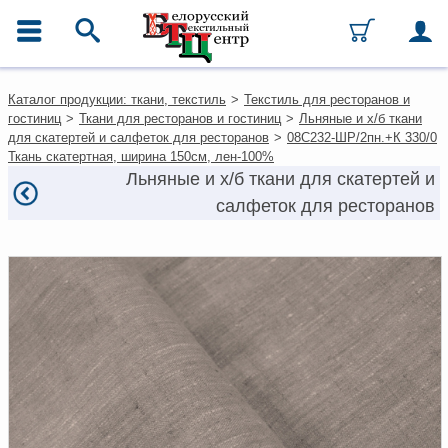
ГЛАВНОЕ МЕНЮ
Контакты
Каталог продукции: ткани, текстиль
>
Текстиль для ресторанов и
Каталог
гостиниц
>
Ткани для ресторанов и гостиниц
>
Льняные и х/б ткани
Ткани
для скатертей и салфеток для ресторанов
>
08С232-ШР/2пн.+К 330/0
Домашний текстиль
Ткань скатертная, ширина 150см, лен-100%
Одежда
Льняные и х/б ткани для скатертей и
Ковры
салфеток для ресторанов
Текстиль для ресторанов и
гостиниц
Текстильная галантерея и
фурнитура
Условия работы
Оплата и доставка
Как оформить заказ
Вакансии
Как нас найти
Написать нам