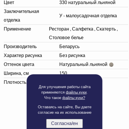
Цвет
330 натуральный льняной
Заключительная
У - малоусадочная отделка
отделка
Применение
Ресторан
,
Салфетка
,
Скатерть
,
Столовое белье
Производитель
Беларусь
Характер рисунка
Без рисунка
Оттенок цвета
Натуральный льняной
Ширина, см
150
Плотность, г/м²
245
Для улучшения работы сайта
применяются
файлы куки
.
Что такое
файлы куки?
Оставаясь на сайте, Вы даете
согласие на их использование
Согласна/ен
Полная версия сайта