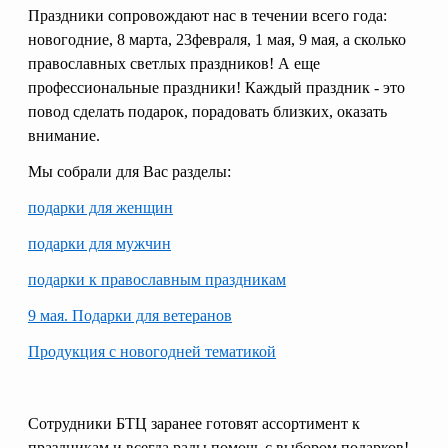
Доверенность на
Праздники сопровождают нас в течении всего года:
получение груза
новогодние, 8 марта, 23февраля, 1 мая, 9 мая, а сколько
Документы по работе с
православных светлых праздников! А еще
персональными данными
Письмо руководителю
профессиональные праздники! Каждый праздник - это
Вопросы и ответы
повод сделать подарок, порадовать близких, оказать
Добавить
Новости | Статьи
внимание.
в
Мы собрали для Вас разделы:
корзину
подарки для женщин
подарки для мужчин
подарки к православным праздникам
9 мая. Подарки для ветеранов
Продукция с новогодней тематикой
С
отрудники БТЦ заранее готовят ассортимент к
праздникам и всегда рады помочь с выбором подарков!