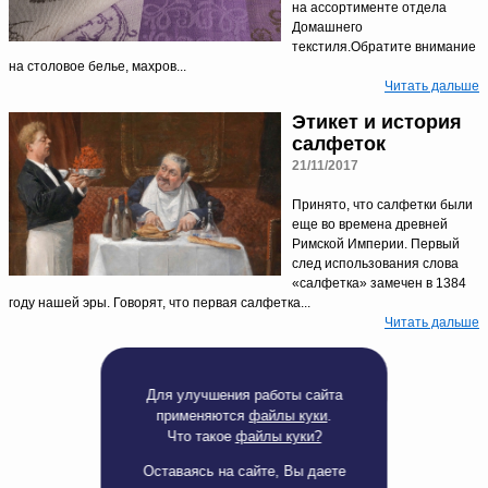
на ассортименте отдела
Доверенность на
Домашнего
получение груза
текстиля.Обратите внимание
Документы по работе с
на столовое белье, махров...
персональными данными
Читать дальше
Письмо руководителю
Вопросы и ответы
Этикет и история
Добавить
Новости | Статьи
салфеток
в
21/11/2017
корзину
Принято, что салфетки были
еще во времена древней
Римской Империи. Первый
след использования слова
«салфетка» замечен в 1384
году нашей эры. Говорят, что первая салфетка...
Читать дальше
Первая
←
33
34
35
Для улучшения работы сайта
применяются
файлы куки
.
Что такое
файлы куки?
Оставаясь на сайте, Вы даете