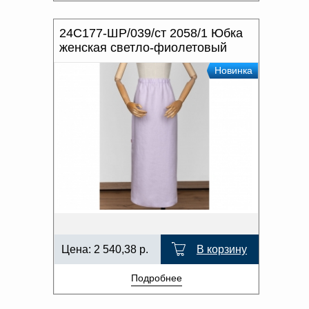
24С177-ШР/039/ст 2058/1 Юбка
женская светло-фиолетовый
Новинка
Цена:
2 540,38
р.
В корзину
Подробнее