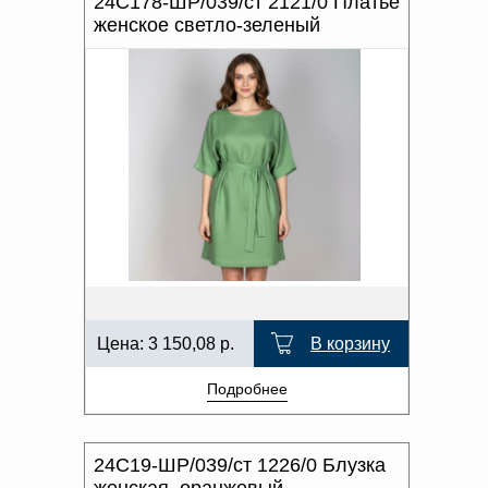
24С178-ШР/039/ст 2121/0 Платье
женское светло-зеленый
Цена:
3 150,08
р.
В корзину
Подробнее
24С19-ШР/039/ст 1226/0 Блузка