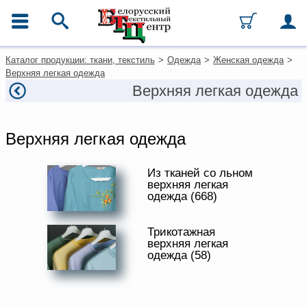
ГЛАВНОЕ МЕНЮ
Фильтры
Очистить фильтры
Контакты
Каталог продукции: ткани, текстиль
>
Одежда
>
Женская одежда
>
Цена, руб
Каталог
Верхняя легкая одежда
Ткани
Верхняя легкая одежда
от
до
Домашний текстиль
Одежда
ТИП ИЗДЕЛИЯ
Ковры
Верхняя легкая одежда
Текстиль для ресторанов и
гостиниц
РАЗМЕР
Текстильная галантерея и
Из тканей со льном
(РОССИЙСКИЙ)
фурнитура
верхняя легкая
одежда (668)
РОСТ, СМ
Условия работы
ТИП МАТЕРИАЛА
Оплата и доставка
Трикотажная
верхняя легкая
Как оформить заказ
одежда (58)
СОСТАВ
Вакансии
ПОЛ
Как нас найти
Написать нам