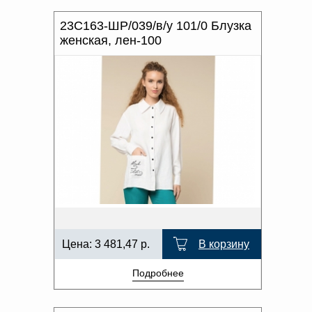
ПРОИЗВОДИТЕЛЬ
Доверенность на
получение груза
23С163-ШР/039/в/у 101/0 Блузка
ХАРАКТЕР РИСУНКА
Документы по работе с
женская, лен-100
персональными данными
Письмо руководителю
ОТТЕНОК ЦВЕТА
Вопросы и ответы
Добавить
Новости | Статьи
в
корзину
Цена:
3 481,47
р.
В корзину
Подробнее