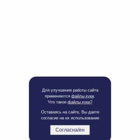
Доверенность на
получение груза
Документы по работе с
персональными данными
Письмо руководителю
Вопросы и ответы
Добавить
Новости | Статьи
в
корзину
Для улучшения работы сайта
применяются
файлы куки
.
Что такое
файлы куки?
Оставаясь на сайте, Вы даете
согласие на их использование
Согласна/ен
Полная версия сайта