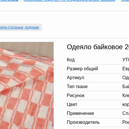
еяла стеганые, подушки
Одеяло байковое 2
Код
УТ
Размер общий
Ев
Артикул
Од
Тип ткани
Ба
Рисунок
Кл
Цвет
ко
Применение
Сп
Производитель
Ро