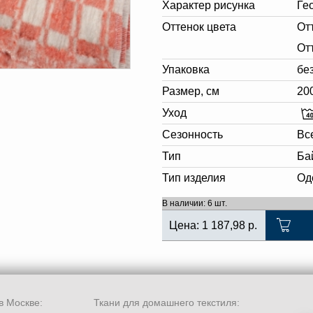
Характер рисунка
Ге
Оттенок цвета
От
От
Упаковка
бе
Размер, см
20
Уход
Сезонность
Вс
Тип
Ба
Тип изделия
Од
В наличии: 6 шт.
Цена:
1 187,98
р.
в Москве:
Ткани для домашнего текстиля: