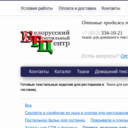
Условия работы
Оплата и доставка
Контакты
Оптовые продажи т
+7 (812)
334-10-21
ткани для домашнего текс
Есть вопросы?
От
Контакты
Каталог
Ткани
Домашний текс
Готовые текстильные изделия для ресторанов и
Ткани для ре
гостиниц
Все
Скатерти и салфетки из льна и хлопка для ресторанов
Постельное белье для гостиниц
Покрывала и пледы
Халаты для СПА и фитнеса
Одеяла, подушки для 