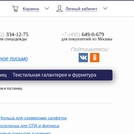
Корзина
Личный кабинет
2)
334-12-75
+7 (495)
649-0-679
ля спецодежды
для покупателей из Москвы
Подпишитесь!
ное письмо
ниц
Текстильная галантерея и фурнитура
в и гостиниц
Кольца для сервировки салфеток
олотенца для СПА и фитнеса
ровые покрытия и коврики