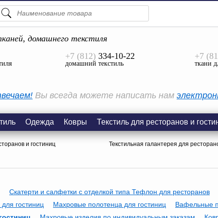
ПОДСКАЗКИ
ТОВАРЫ
каней, домашнего текстиля
+7 (812)
334-10-22
+7 (81
Просмотреть Все
тиля
домашний текстиль
ткани д
КАТЕГОРИИ
вечаем!
Вы всегда можете написать нам
электрон
тиль
Одежда
Ковры
Текстиль для ресторанов и гости
сторанов и гостиниц
Текстильная галантерея для ресторано
Скатерти и салфетки с отделкой типа Тефлон для ресторанов
 для гостиниц
Махровые полотенца для гостиниц
Вафельные п
гостиниц
Махровые изделия по индивидуальным заказам
Ков