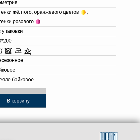
ометрия
тенки жёлтого, оранжевого цветов
,
тенки розового
з упаковки
0*200
есезонное
йковое
еяло байковое
В корзину