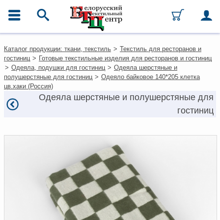
ГЛАВНОЕ МЕНЮ
Контакты
Каталог продукции: ткани, текстиль
>
Текстиль для ресторанов и
Каталог
гостиниц
>
Готовые текстильные изделия для ресторанов и гостиниц
Ткани
>
Одеяла, подушки для гостиниц
>
Одеяла шерстяные и
Домашний текстиль
полушерстяные для гостиниц
>
Одеяло байковое 140*205 клетка
Одежда
цв.хаки (Россия)
Ковры
Одеяла шерстяные и полушерстяные для
Текстиль для ресторанов и
гостиниц
гостиниц
Текстильная галантерея и
фурнитура
Условия работы
Оплата и доставка
Как оформить заказ
Вакансии
Как нас найти
Написать нам