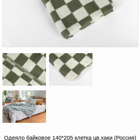
Доверенность на
получение груза
Документы по работе с
персональными данными
Письмо руководителю
Вопросы и ответы
Добавить
Новости | Статьи
в
корзину
Одеяло байковое 140*205 клетка цв.хаки (Россия)