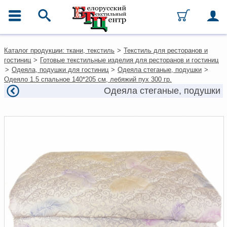
ГЛАВНОЕ МЕНЮ
Контакты
Каталог продукции: ткани, текстиль
>
Текстиль для ресторанов и
Каталог
гостиниц
>
Готовые текстильные изделия для ресторанов и гостиниц
Ткани
>
Одеяла, подушки для гостиниц
>
Одеяла стеганые, подушки
>
Домашний текстиль
Одеяло 1.5 спальное 140*205 см, лебяжий пух 300 гр.
Одежда
Одеяла стеганые, подушки
Ковры
Текстиль для ресторанов и
гостиниц
Текстильная галантерея и
фурнитура
Условия работы
Оплата и доставка
Как оформить заказ
Вакансии
Как нас найти
Написать нам