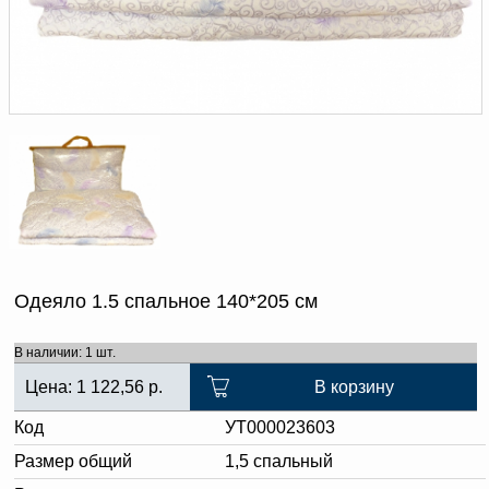
Доверенность на
получение груза
Документы по работе с
персональными данными
Письмо руководителю
Вопросы и ответы
Добавить
Новости | Статьи
в
корзину
Одеяло 1.5 спальное 140*205 см
В наличии: 1 шт.
Цена:
1 122,56
р.
В корзину
Код
УТ000023603
Размер общий
1,5 спальный