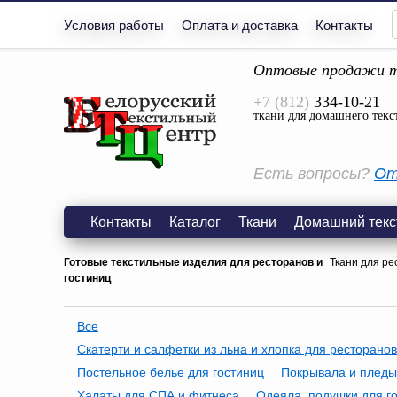
Условия работы
Оплата и доставка
Контакты
Оптовые продажи т
+7 (812)
334-10-21
ткани для домашнего текс
Есть вопросы?
От
Контакты
Каталог
Ткани
Домашний текс
Готовые текстильные изделия для ресторанов и
Ткани для ре
гостиниц
Все
Скатерти и салфетки из льна и хлопка для ресторанов
Постельное белье для гостиниц
Покрывала и пледы
Халаты для СПА и фитнеса
Одеяла, подушки для г