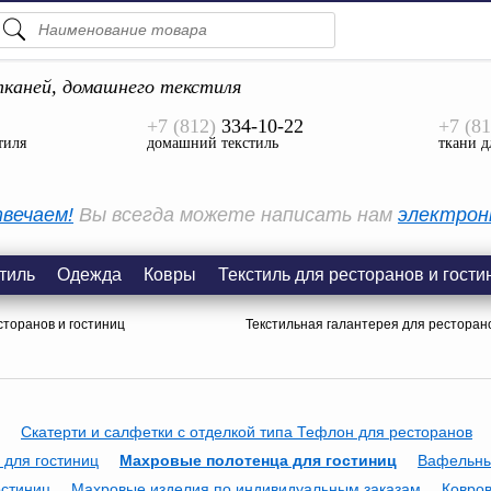
ПОДСКАЗКИ
ТОВАРЫ
каней, домашнего текстиля
+7 (812)
334-10-22
+7 (81
Просмотреть Все
тиля
домашний текстиль
ткани д
КАТЕГОРИИ
вечаем!
Вы всегда можете написать нам
электрон
тиль
Одежда
Ковры
Текстиль для ресторанов и гости
сторанов и гостиниц
Текстильная галантерея для ресторано
Скатерти и салфетки с отделкой типа Тефлон для ресторанов
 для гостиниц
Махровые полотенца для гостиниц
Вафельны
остиниц
Махровые изделия по индивидуальным заказам
Ковров