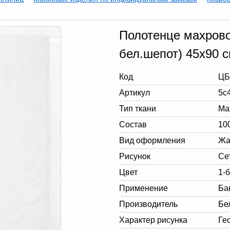
Полотенце махрово
бел.шепот) 45х90 
Код
ЦБ
Артикул
5с
Тип ткани
Ма
Состав
10
Вид оформления
Жа
Рисунок
Се
Цвет
1-
Применение
Ба
Производитель
Бе
Характер рисунка
Ге