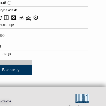
лый
з упаковки
лотенце
*90
0
я лица
В корзину
онтакты