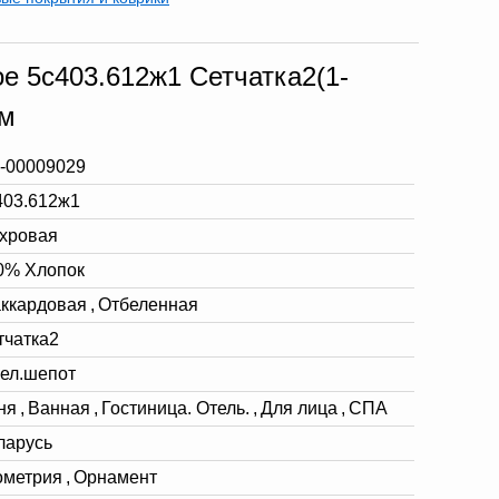
е 5с403.612ж1 Сетчатка2(1-
см
-00009029
403.612ж1
хровая
0% Хлопок
ккардовая
,
Отбеленная
тчатка2
бел.шепот
ня
,
Ванная
,
Гостиница. Отель.
,
Для лица
,
СПА
ларусь
ометрия
,
Орнамент