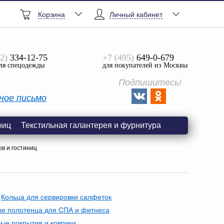
Корзина
Личный кабинет
2)
334-12-75
+7 (495)
649-0-679
ля спецодежды
для покупателей из Москвы
Подпишитесь!
ное письмо
ниц
Текстильная галантерея и фурнитура
в и гостиниц
Кольца для сервировки салфеток
е полотенца для СПА и фитнеса
ые покрытия и коврики