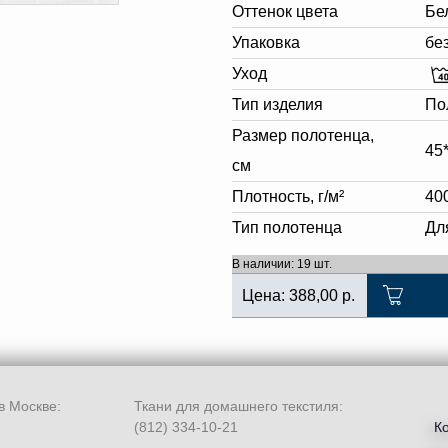
Оттенок цвета
Бе
Упаковка
бе
Уход
Тип изделия
По
Размер полотенца,
45
см
Плотность, г/м²
40
Тип полотенца
Дл
В наличии: 19 шт.
Цена:
388,00
р.
в Москве:
Ткани для домашнего текстиля:
(812) 334-10-21
К