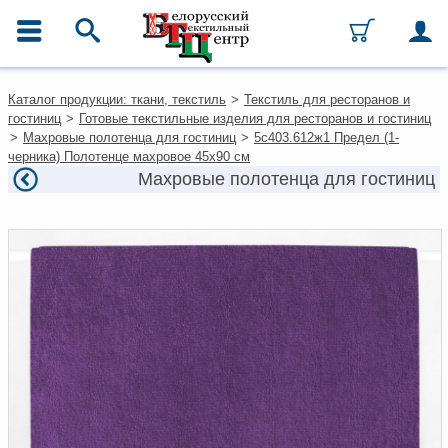
ГЛАВНОЕ МЕНЮ
Контакты
Каталог продукции: ткани, текстиль
>
Текстиль для ресторанов и
Каталог
гостиниц
>
Готовые текстильные изделия для ресторанов и гостиниц
Ткани
>
Махровые полотенца для гостиниц
>
5с403.612ж1 Предел (1-
Домашний текстиль
черника) Полотенце махровое 45х90 см
Одежда
Махровые полотенца для гостиниц
Ковры
Текстиль для ресторанов и
гостиниц
Текстильная галантерея и
фурнитура
Условия работы
Оплата и доставка
Как оформить заказ
Вакансии
Как нас найти
Написать нам