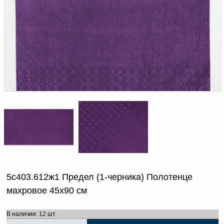
Доверенность на
получение груза
Документы по работе с
персональными данными
Письмо руководителю
Вопросы и ответы
Добавить
Новости | Статьи
в
корзину
5с403.612ж1 Предел (1-черника) Полотенце
махровое 45х90 см
В наличии: 12 шт.