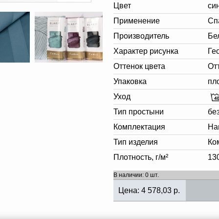
Цвет
си
Применение
Сп
Производитель
Бе
Характер рисунка
Ге
Оттенок цвета
От
Упаковка
пл
Уход
Тип простыни
бе
Комплектация
На
Тип изделия
Ко
Плотность, г/м²
13
В наличии: 0 шт.
Цена:
4 578,03
р.