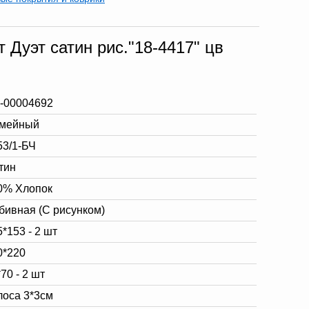
 Дуэт сатин рис."18-4417" цв
-00004692
мейный
53/1-БЧ
тин
0% Хлопок
бивная (С рисунком)
*153 - 2 шт
0*220
70 - 2 шт
лоса 3*3см