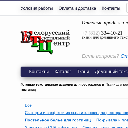
Условия работы
Оплата и доставка
Контакты
Оптовые продажи т
+7 (812)
334-10-21
ткани для домашнего текс
Есть вопросы?
От
Контакты
Каталог
Ткани
Домашний текс
Готовые текстильные изделия для ресторанов и
Ткани для ре
гостиниц
Все
Скатерти и салфетки из льна и хлопка для ресторанов
Постельное белье для гостиниц
Покрывала и пле
Халаты для СПА и фитнеса
Одеяла, подушки для г