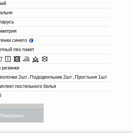
ний
альня
ларусь
ометрия
тенки синего
отный пвх пакет
з резинки
волочки 2шт
,
Пододеяльник 2шт
,
Простыня 1шт
мплект постельного белья
0
Предзаказ