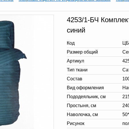
4253/1-БЧ Комплект
синий
Код
ЦБ
Размер общий
Се
Артикул
42
Тип ткани
Са
Состав
10
Вид оформления
На
Пододеяльник, см
215
Простыня, см
24
Наволочка, см
50*
Рисунок
по