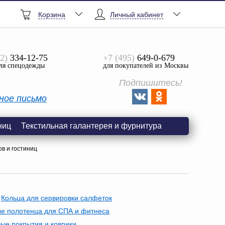
Корзина
Личный кабинет
2)
334-12-75
+7 (495)
649-0-679
ля спецодежды
для покупателей из Москвы
Подпишитесь!
ное письмо
ниц
Текстильная галантерея и фурнитура
в и гостиниц
Кольца для сервировки салфеток
е полотенца для СПА и фитнеса
ые покрытия и коврики