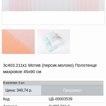
Доверенность на
получение груза
Документы по работе с
персональными данными
Письмо руководителю
Вопросы и ответы
Добавить
Новости | Статьи
в
корзину
3с403.211к1 Мотив (персик.молоко) Полотенце
махровое 45х90 см
В наличии: 0 шт.
Цена:
340,74
р.
Предзаказ
Код
ЦБ-00003539