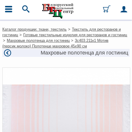
ГЛАВНОЕ МЕНЮ
Контакты
Каталог продукции: ткани, текстиль
>
Текстиль для ресторанов и
Каталог
гостиниц
>
Готовые текстильные изделия для ресторанов и гостиниц
Ткани
>
Махровые полотенца для гостиниц
>
3с403.211к1 Мотив
Домашний текстиль
(персик.молоко) Полотенце махровое 45х90 см
Одежда
Махровые полотенца для гостиниц
Ковры
Текстиль для ресторанов и
гостиниц
Текстильная галантерея и
фурнитура
Условия работы
Оплата и доставка
Как оформить заказ
Вакансии
Как нас найти
Написать нам