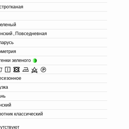
стротканая
Зеленый
нский
,
Повседневная
ларусь
ометрия
тенки зеленого
есезонное
узка
ань
нский
ротник классический
сутствуют