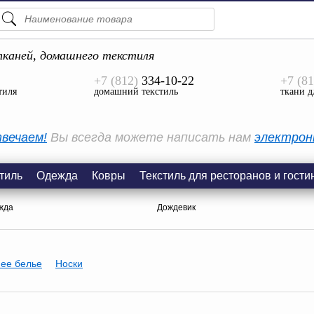
ПОДСКАЗКИ
ТОВАРЫ
каней, домашнего текстиля
+7 (812)
334-10-22
+7 (81
Просмотреть Все
тиля
домашний текстиль
ткани д
КАТЕГОРИИ
вечаем!
Вы всегда можете написать нам
электрон
тиль
Одежда
Ковры
Текстиль для ресторанов и гости
жда
Дождевик
ее белье
Носки