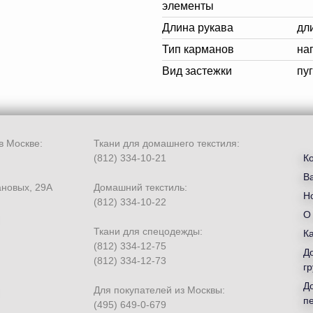
элементы
Длина рукава
дл
Тип карманов
на
Вид застежки
пу
в Москве:
Ткани для домашнего текстиля:
(812) 334-10-21
К
В
ановых, 29А
Домашний текстиль:
Но
(812) 334-10-22
О
Ткани для спецодежды:
К
(812) 334-12-75
Д
(812) 334-12-73
гр
Д
Для покупателей из Москвы:
п
(495) 649-0-679