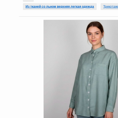
Из тканей со льном верхняя легкая одежда
Трикотаж