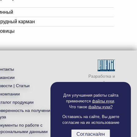
инный
грудный карман
говицы
онтакты
Разработка и
акансии
продвижение сайта —
вости | Статьи
студия «
Ламантин
»
 компании
Для улучшения работы сайта
применяются
файлы куки
.
аталог продукции
Что такое
файлы куки?
оверенность на получение
уза
Оставаясь на сайте, Вы даете
согласие на их использование
окументы по работе с
ерсональными данными
Согласна/ен