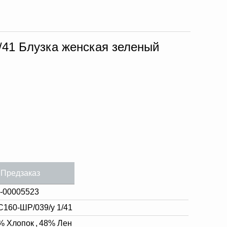
/41 Блузка женская зеленый
Предзаказ
-00005523
С160-ШР/039/у 1/41
% Хлопок
,
48% Лен