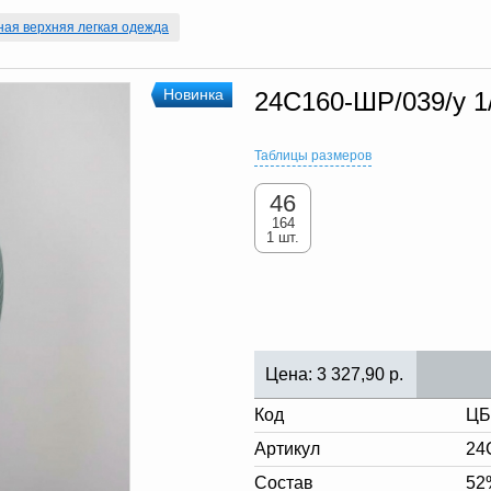
ная верхняя легкая одежда
Новинка
24С160-ШР/039/у 1
Таблицы размеров
46
164
1 шт.
Цена:
3 327,90
р.
Код
ЦБ
Артикул
24
Состав
52