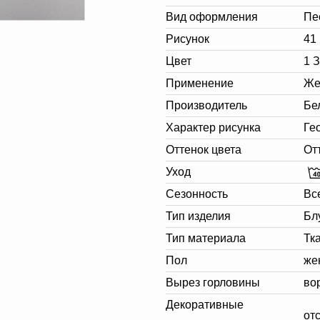
Вид оформления
Пе
Рисунок
41
Цвет
1 
Применение
Же
Производитель
Бе
Характер рисунка
Ге
Оттенок цвета
От
Уход
Сезонность
Вс
Тип изделия
Бл
Тип материала
Тк
Пол
же
Вырез горловины
во
Декоративные
от