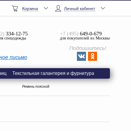
Корзина
Личный кабинет
2)
334-12-75
+7 (495)
649-0-679
ля спецодежды
для покупателей из Москвы
Подпишитесь!
ное письмо
ниц
Текстильная галантерея и фурнитура
Ремень поясной