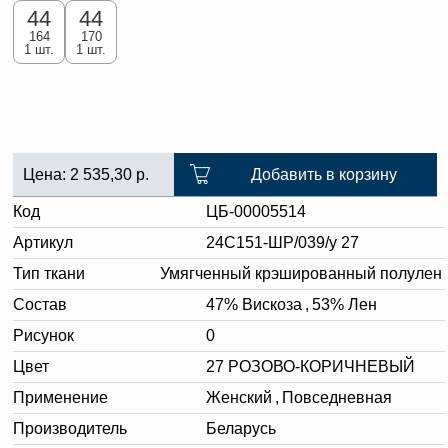
44
44
164
170
1 шт.
1 шт.
Цена:
2 535,30
р.
Добавить в корзину
Код
ЦБ-00005514
Артикул
24С151-ШР/039/у 27
Тип ткани
Умягченный крэшированный полулен
Состав
47% Вискоза
,
53% Лен
Рисунок
0
Цвет
27 РОЗОВО-КОРИЧНЕВЫЙ
Применение
Женский
,
Повседневная
Производитель
Беларусь