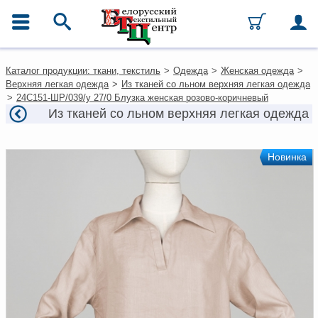
ГЛАВНОЕ МЕНЮ
Контакты
Каталог продукции: ткани, текстиль
>
Одежда
>
Женская одежда
>
Каталог
Верхняя легкая одежда
>
Из тканей со льном верхняя легкая одежда
Ткани
>
24С151-ШР/039/у 27/0 Блузка женская розово-коричневый
Домашний текстиль
Из тканей со льном верхняя легкая одежда
Одежда
Ковры
Текстиль для ресторанов и
Новинка
гостиниц
Текстильная галантерея и
фурнитура
Условия работы
Оплата и доставка
Как оформить заказ
Вакансии
Как нас найти
Написать нам