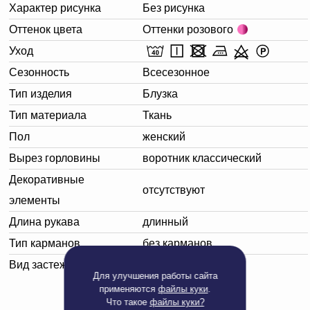
Характер рисунка
Без рисунка
Оттенок цвета
Оттенки розового
Уход
Сезонность
Всесезонное
Тип изделия
Блузка
Тип материала
Ткань
Пол
женский
Вырез горловины
воротник классический
Декоративные
отсутствуют
элементы
Длина рукава
длинный
Тип карманов
без карманов
Вид застежки
без застежки
Для улучшения работы сайта
применяются
файлы куки
.
Что такое
файлы куки?