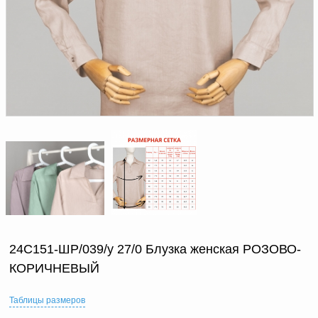
Доверенность на
получение груза
Документы по работе с
персональными данными
Письмо руководителю
Вопросы и ответы
Добавить
Новости | Статьи
в
корзину
24С151-ШР/039/у 27/0 Блузка женская РОЗОВО-
КОРИЧНЕВЫЙ
Таблицы размеров