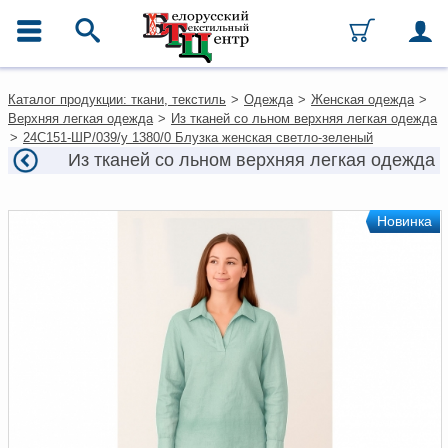
ГЛАВНОЕ МЕНЮ
Контакты
Каталог продукции: ткани, текстиль
>
Одежда
>
Женская одежда
>
Каталог
Верхняя легкая одежда
>
Из тканей со льном верхняя легкая одежда
Ткани
>
24С151-ШР/039/у 1380/0 Блузка женская светло-зеленый
Домашний текстиль
Из тканей со льном верхняя легкая одежда
Одежда
Ковры
Текстиль для ресторанов и
Новинка
гостиниц
Текстильная галантерея и
фурнитура
Условия работы
Оплата и доставка
Как оформить заказ
Вакансии
Как нас найти
Написать нам