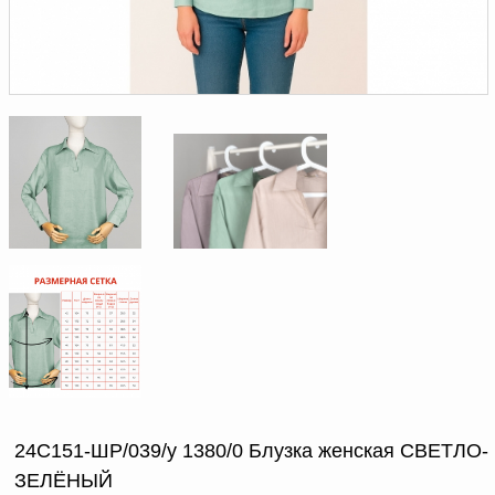
Доверенность на
получение груза
Документы по работе с
персональными данными
Письмо руководителю
Вопросы и ответы
Добавить
Новости | Статьи
в
корзину
24С151-ШР/039/у 1380/0 Блузка женская СВЕТЛО-
ЗЕЛЁНЫЙ