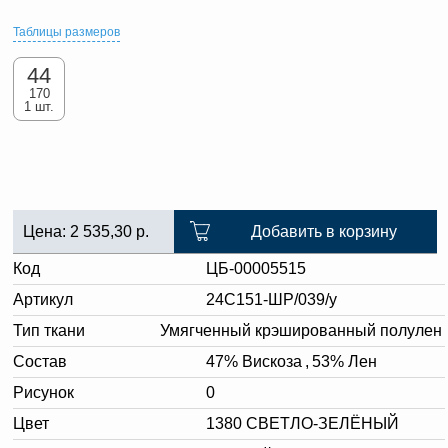
Таблицы размеров
44
170
1 шт.
Цена:
2 535,30
р.
Добавить в корзину
Код
ЦБ-00005515
Артикул
24С151-ШР/039/у
Тип ткани
Умягченный крэшированный полулен
Состав
47% Вискоза
,
53% Лен
Рисунок
0
Цвет
1380 СВЕТЛО-ЗЕЛЁНЫЙ