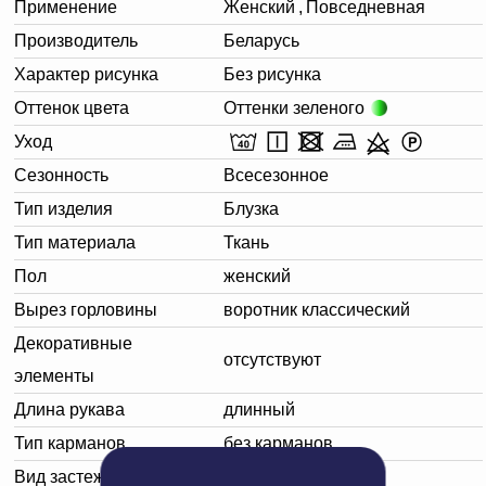
Применение
Женский
,
Повседневная
Производитель
Беларусь
Характер рисунка
Без рисунка
Оттенок цвета
Оттенки зеленого
Уход
Сезонность
Всесезонное
Тип изделия
Блузка
Тип материала
Ткань
Пол
женский
Вырез горловины
воротник классический
Декоративные
отсутствуют
элементы
Длина рукава
длинный
Тип карманов
без карманов
Вид застежки
без застежки