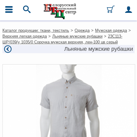
ГЛАВНОЕ МЕНЮ
Контакты
Каталог продукции: ткани, текстиль
>
Одежда
>
Мужская одежда
>
Каталог
Верхняя легкая одежда
>
Льняные мужские рубашки
>
23С113-
Ткани
ШР/039/у 1035/0 Сорочка мужская верхняя, лен-100 цв серый
Домашний текстиль
Льняные мужские рубашки
Одежда
Ковры
Текстиль для ресторанов и
гостиниц
Текстильная галантерея и
фурнитура
Условия работы
Оплата и доставка
Как оформить заказ
Вакансии
Как нас найти
Написать нам