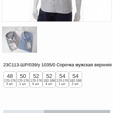
Доверенность на
получение груза
Документы по работе с
персональными данными
Письмо руководителю
Вопросы и ответы
Добавить
Новости | Статьи
в
корзину
23С113-ШР/039/у 1035/0 Сорочка мужская верхняя
48
50
52
52
54
54
170-176
170-176
170-176
182-188
170-176
182-188
3 шт.
1 шт.
6 шт.
4 шт.
1 шт.
2 шт.