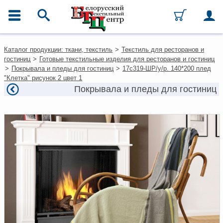
ГЛАВНОЕ МЕНЮ
Контакты
Каталог продукции: ткани, текстиль
>
Текстиль для ресторанов и
Каталог
гостиниц
>
Готовые текстильные изделия для ресторанов и гостиниц
Ткани
>
Покрывала и пледы для гостиниц
>
17с319-ШР/у/р. 140*200 плед
Домашний текстиль
"Клетка" рисунок 2 цвет 1
Одежда
Покрывала и пледы для гостиниц
Ковры
Текстиль для ресторанов и
гостиниц
Текстильная галантерея и
фурнитура
Условия работы
Оплата и доставка
Как оформить заказ
Вакансии
Как нас найти
Написать нам