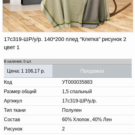
Доверенность на
получение груза
Документы по работе с
персональными данными
Письмо руководителю
Вопросы и ответы
Добавить
Новости | Статьи
17с319-ШР/у/р. 140*200 плед "Клетка" рисунок 2
в
цвет 1
корзину
В наличии: 0 шт.
Цена:
1 106,17
р.
Предзаказ
Код
УТ000035883
Размер общий
1,5 спальный
Артикул
17с319-ШР/у./р.
Тип ткани
Полулен
Состав
60% Хлопок
,
40% Лен
Рисунок
2