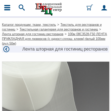
ГЛАВНОЕ МЕНЮ
Контакты
Каталог продукции: ткани, текстиль
>
Текстиль для ресторанов и
Каталог
гостиниц
>
Текстильная галантерея для ресторанов и гостиниц
>
Ткани
Лента шторная для гостиниц ресторанов
>
100м 08С3528-Г50 ЛЕНТА
Домашний текстиль
ПРИКЛАДНАЯ для люверсов (с одност.сплош. клеем) белый 100мм
Одежда
(рул.50м)
Ковры
Лента шторная для гостиниц ресторанов
Текстиль для ресторанов и
гостиниц
Текстильная галантерея и
фурнитура
Условия работы
Оплата и доставка
Как оформить заказ
Вакансии
Как нас найти
Написать нам