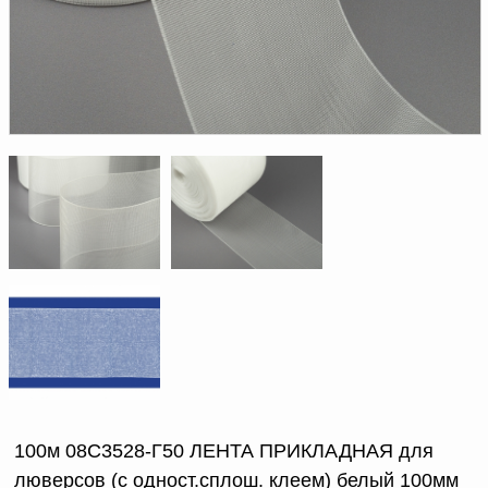
Доверенность на
получение груза
Документы по работе с
персональными данными
Письмо руководителю
Вопросы и ответы
Добавить
Новости | Статьи
в
корзину
100м 08С3528-Г50 ЛЕНТА ПРИКЛАДНАЯ для
люверсов (с одност.сплош. клеем) белый 100мм