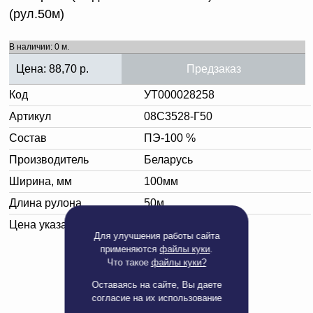
(рул.50м)
В наличии: 0 м.
Цена:
88,70
р.
Предзаказ
Код
УТ000028258
Артикул
08С3528-Г50
Состав
ПЭ-100 %
Производитель
Беларусь
Ширина, мм
100мм
Длина рулона
50м
Цена указана за:
метр погонный
Для улучшения работы сайта
применяются
файлы куки
.
Что такое
файлы куки?
Оставаясь на сайте, Вы даете
согласие на их использование