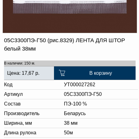
Доверенность на
получение груза
Документы по работе с
персональными данными
Письмо руководителю
Вопросы и ответы
Добавить
Новости | Статьи
05С3300ПЭ-Г50 (рис.8329) ЛЕНТА ДЛЯ ШТОР
в
белый 38мм
корзину
В наличии: 150 м.
Цена:
17,67
р.
В корзину
Код
УТ000027262
Артикул
05С3300ПЭ-Г50
Состав
ПЭ-100 %
Производитель
Беларусь
Ширина, мм
38 мм
Длина рулона
50м