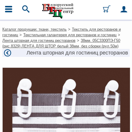
ГЛАВНОЕ МЕНЮ
Контакты
Каталог продукции: ткани, текстиль
>
Текстиль для ресторанов и
Каталог
гостиниц
>
Текстильная галантерея для ресторанов и гостиниц
>
Ткани
Лента шторная для гостиниц ресторанов
>
38мм. 05С3300ПЭ-Г50
Домашний текстиль
(рис.8329) ЛЕНТА ДЛЯ ШТОР белый 38мм, без сборки (рул.50м)
Одежда
Лента шторная для гостиниц ресторанов
Ковры
Текстиль для ресторанов и
гостиниц
Текстильная галантерея и
фурнитура
Условия работы
Оплата и доставка
Как оформить заказ
Вакансии
Как нас найти
Написать нам