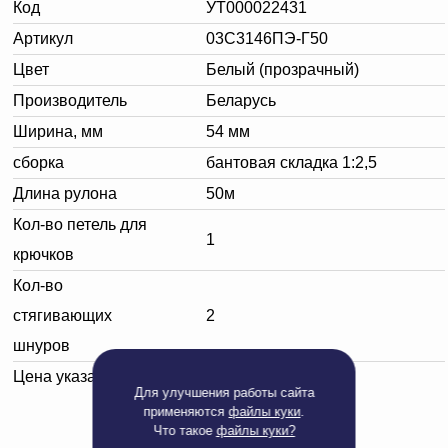
Код
УТ000022431
Артикул
03С3146ПЭ-Г50
Цвет
Белый (прозрачный)
Производитель
Беларусь
Ширина, мм
54 мм
сборка
бантовая складка 1:2,5
Длина рулона
50м
Кол-во петель для
1
крючков
Кол-во
стягивающих
2
шнуров
Цена указана за:
метр погонный
Для улучшения работы сайта
применяются
файлы куки
.
Что такое
файлы куки?