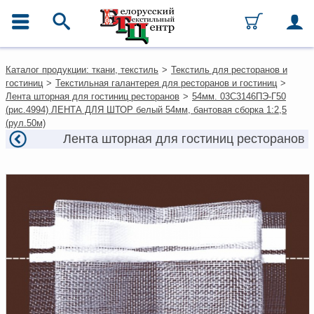
ГЛАВНОЕ МЕНЮ
Контакты
Каталог продукции: ткани, текстиль
>
Текстиль для ресторанов и
Каталог
гостиниц
>
Текстильная галантерея для ресторанов и гостиниц
>
Ткани
Лента шторная для гостиниц ресторанов
>
54мм. 03С3146ПЭ-Г50
Домашний текстиль
(рис.4994) ЛЕНТА ДЛЯ ШТОР белый 54мм, бантовая сборка 1:2,5
Одежда
(рул.50м)
Ковры
Лента шторная для гостиниц ресторанов
Текстиль для ресторанов и
гостиниц
Текстильная галантерея и
фурнитура
Условия работы
Оплата и доставка
Как оформить заказ
Вакансии
Как нас найти
Написать нам