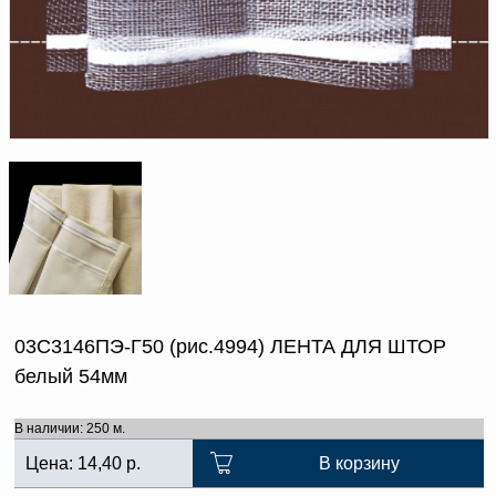
Доверенность на
получение груза
Документы по работе с
персональными данными
Письмо руководителю
Вопросы и ответы
Добавить
Новости | Статьи
в
корзину
03С3146ПЭ-Г50 (рис.4994) ЛЕНТА ДЛЯ ШТОР
белый 54мм
В наличии: 250 м.
Цена:
14,40
р.
В корзину