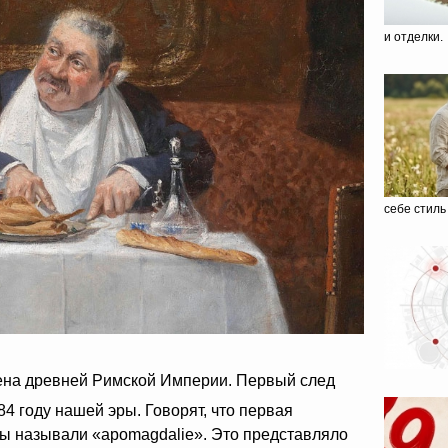
и отделки.
себе стиль
мена древней Римской Империи. Первый след
4 году нашей эры. Говорят, что первая
цы называли «apomagdalie». Это представляло