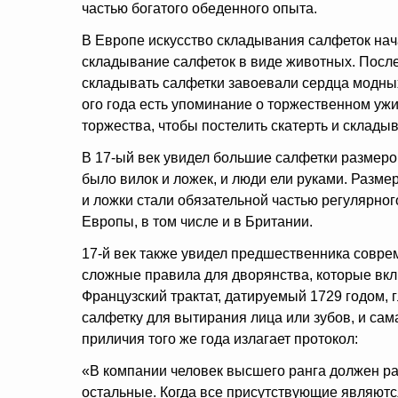
частью богатого обеденного опыта.
В Европе искусство складывания салфеток на
складывание салфеток в виде животных. Посл
складывать
салфетки завоевали сердца модны
ого года есть упоминание о торжественном ужи
торжества, чтобы постелить скатерть и склады
В 17-ый век увидел большие салфетки размером
было вилок и ложек, и люди ели руками. Разме
и ложки стали обязательной частью регулярно
Европы, в том числе и в Британии.
17-й век также увидел предшественника совре
сложные правила для дворянства, которые вкл
Французский трактат, датируемый 1729 годом, 
салфетку для вытирания лица или зубов, и сам
приличия того же года излагает протокол:
«В компании человек высшего ранга должен ра
остальные. Когда все присутствующие являют