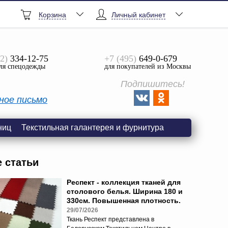
Корзина
Личный кабинет
2)
334-12-75
+7 (495)
649-0-679
ля спецодежды
для покупателей из Москвы
Подпишитесь!
ное письмо
ниц
Текстильная галантерея и фурнитура
е статьи
Респект - коллекция тканей для
столового белья. Ширина 180 и
330см. Повышенная плотность.
29/07/2026
Ткань Респект представлена в