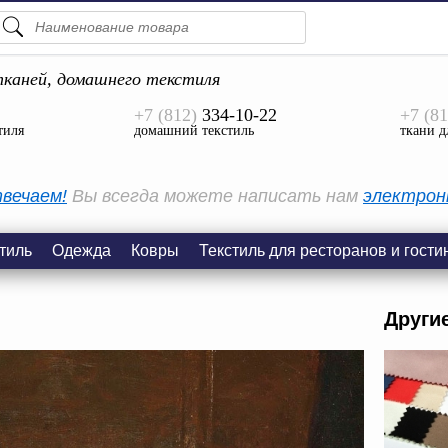
ПОДСКАЗКИ
ТОВАРЫ
каней, домашнего текстиля
+7 (812)
334-10-22
+7 (81
Просмотреть Все
тиля
домашний текстиль
ткани д
КАТЕГОРИИ
вечаем!
Вы всегда можете написать нам
электрон
тиль
Одежда
Ковры
Текстиль для ресторанов и гости
Други