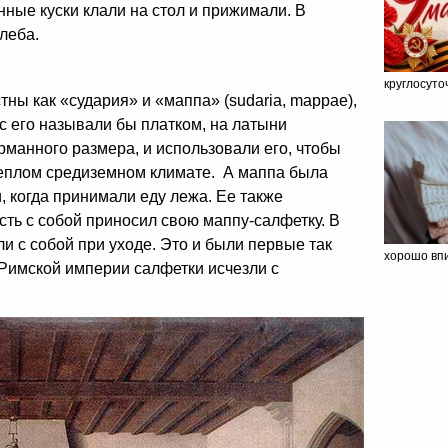
нные куски клали на стол и прижимали. В
леба.
круглосуто
ны как «судария» и «маппа» (sudaria, mappae),
с его называли бы платком, на латыни
арманного размера, и использовали его, чтобы
теплом средиземном климате. А маппа была
, когда принимали еду лежа. Ее также
сть с собой приносил свою маппу-салфетку. В
и с собой при уходе. Это и были первые так
хорошо впи
Римской империи салфетки исчезли с