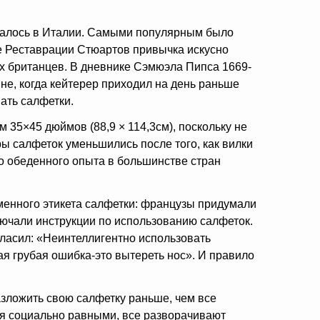
чалось в Италии. Самыми популярным было
е Реставрации Стюартов
привычка искусно
х британцев. В дневнике Сэмюэла Пипса 1669-
не, когда кейтерер приходил на день раньше
вать салфетки.
 35×45 дюймов (88,9 × 114,3см), поскольку не
ры салфеток уменьшились после того, как вилки
го обеденного опыта в большинстве стран
менного этикета салфетки: французы придумали
ючали инструкции по использованию салфеток.
гласил: «Неинтеллигентно использовать
ая грубая ошибка-это вытереть нос». И правило
зложить свою салфетку раньше, чем все
ся социально равными, все разворачивают