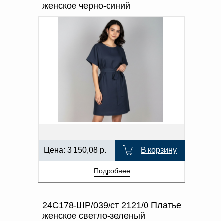
женское черно-синий
Цена:
3 150,08
р.
В корзину
Подробнее
24С178-ШР/039/ст 2121/0 Платье
женское светло-зеленый