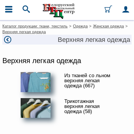
ГЛАВНОЕ МЕНЮ
Фильтры
Очистить фильтры
Контакты
Каталог продукции: ткани, текстиль
>
Одежда
>
Женская одежда
>
Цена, руб
Каталог
Верхняя легкая одежда
Ткани
Верхняя легкая одежда
от
до
Домашний текстиль
Одежда
ТИП ИЗДЕЛИЯ
Ковры
Верхняя легкая одежда
Текстиль для ресторанов и
Брюки
гостиниц
Блузка
Текстильная галантерея и
Из тканей со льном
фурнитура
верхняя легкая
Джемпер
одежда (667)
Жакет
Условия работы
Жилет
Оплата и доставка
Трикотажная
Комбинезон
верхняя легкая
Как оформить заказ
одежда (58)
Платье
Вакансии
Сарафан
Как нас найти
Топ
Написать нам